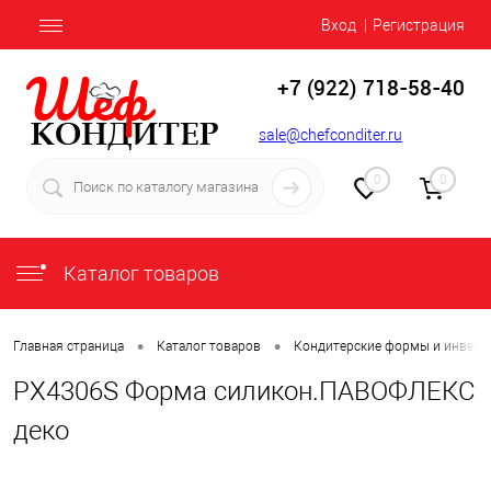
Вход
Регистрация
+7 (922) 718-58-40
sale@chefconditer.ru
0
0
Каталог товаров
•
•
Главная страница
Каталог товаров
Кондитерские формы и инвент
PX4306S Форма силикон.ПАВОФЛЕКС
деко