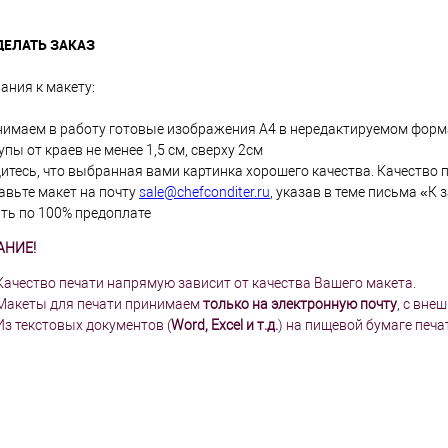
клик
кли
 избранное
В наличии
В избранное
В наличии
ДЕЛАТЬ ЗАКАЗ
ания к макету:
нимаем в работу готовые изображения А4 в нередактируемом формате
тупы от краев не менее 1,5 см, сверху 2см
дитесь, что выбранная вами картинка хорошего качества. Качество
авьте макет на почту
sale@chefconditer.ru
, указав в теме письма «К за
ать по 100% предоплате
АНИЕ!
Качество печати напрямую зависит от качества Вашего макета.
Макеты для печати принимаем
только на электронную почту
, с вне
Из текстовых документов (
Word, Excel и т.д.
) на пищевой бумаге печа