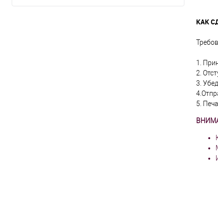
клик
В
КАК С
Требов
1. При
2. Отс
3. Убе
4.Отпр
5. Печ
ВНИМ