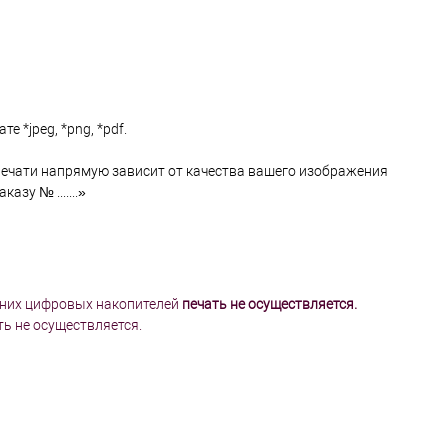
к
клик
В избранное
В наличии
В избранное
В наличии
 *jpeg, *png, *pdf.
 печати напрямую зависит от качества вашего изображения
казу № .......»
шних цифровых накопителей
печать не осуществляет
ся.
ть не осуществляется.