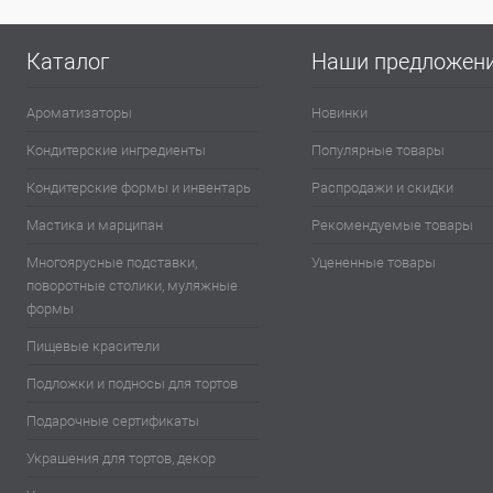
Каталог
Наши предложен
Ароматизаторы
Новинки
Кондитерские ингредиенты
Популярные товары
Кондитерские формы и инвентарь
Распродажи и скидки
Мастика и марципан
Рекомендуемые товары
Многоярусные подставки,
Уцененные товары
поворотные столики, муляжные
формы
Пищевые красители
Подложки и подносы для тортов
Подарочные сертификаты
Украшения для тортов, декор