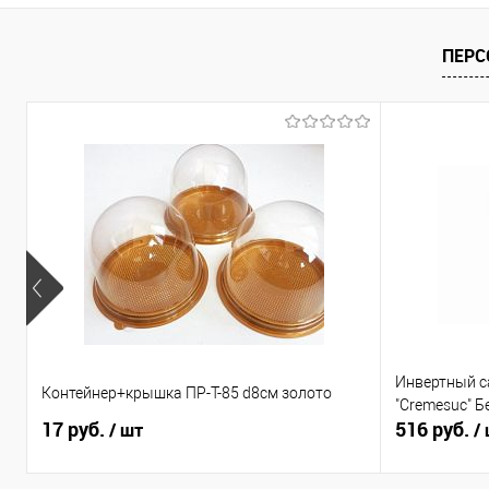
ПЕРС
Инвертный с
Контейнер+крышка ПР-Т-85 d8см золото
"Cremesuc" Б
17 руб.
516 руб.
/ шт
/