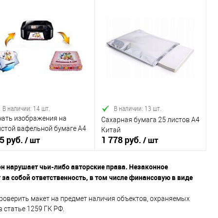
В наличии: 14 шт.
В наличии: 13 шт.
чать изображения на
Сахарная бумага 25 листов А4
лстой вафельной бумаге А4
Китай
5 руб.
1 778 руб.
аш макет)
/ шт
/ шт
он нарушает чьи-либо авторские права.
Незаконное
за собой ответственность, в том числе финансовую в виде
В корзину
В корзину
проверить макет на предмет наличия объектов, охраняемых
 статье 1259 ГК РФ.
Купить в 1
Сравнение
Купить в 1
Сравнение