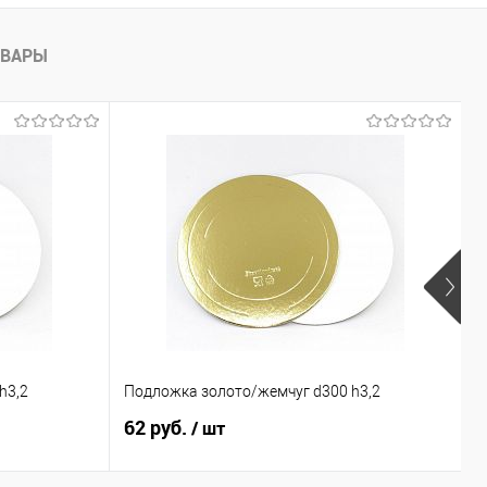
ОВАРЫ
h3,2
Подложка золото/жемчуг d300 h3,2
К
62 руб.
9
/ шт