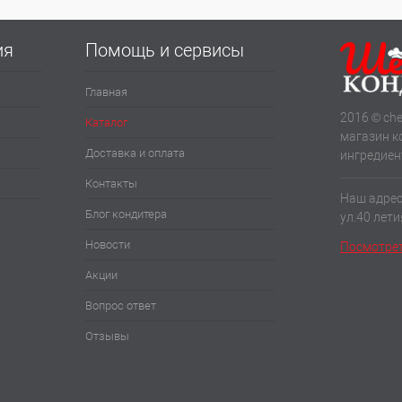
ия
Помощь и сервисы
Главная
2016 © che
Каталог
магазин к
Доставка и оплата
ингредиен
Контакты
Наш адрес:
Блог кондитера
ул.40 лет
Новости
Посмотрет
Акции
Вопрос ответ
Отзывы