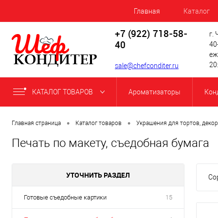
Главная
Каталог
+7 (922) 718-58-
г.
40
40
еж
20
sale@chefconditer.ru
КАТАЛОГ ТОВАРОВ
Ароматизаторы
Кон
•
•
Главная страница
Каталог товаров
Украшения для тортов, декор
Печать по макету, съедобная бумага
УТОЧНИТЬ РАЗДЕЛ
Со
Готовые съедобные картики
15