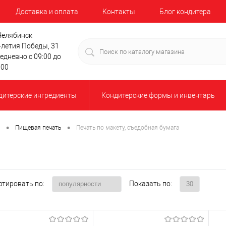
Доставка и оплата
Контакты
Блог кондитера
 Челябинск
-летия Победы, 31
едневно с 09:00 до
:00
дитерские ингредиенты
Кондитерские формы и инвентарь
•
•
Пищевая печать
Печать по макету, съедобная бумага
ртировать по:
Показать по: