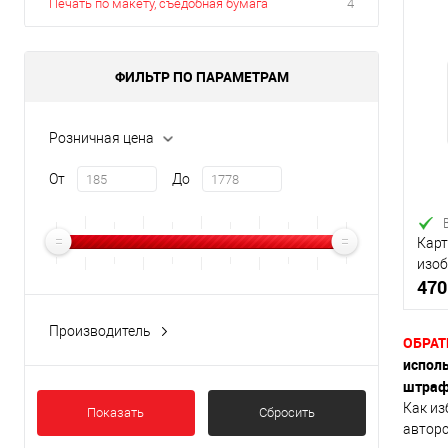
Печать по макету, съедобная бумага
4
ФИЛЬТР ПО ПАРАМЕТРАМ
Розничная цена
От
До
Карт
изоб
470
(Без
Производитель
ОБРАТ
Германия
исполь
Китай
штраф
Как из
Показать
Сбросить
авторс
К