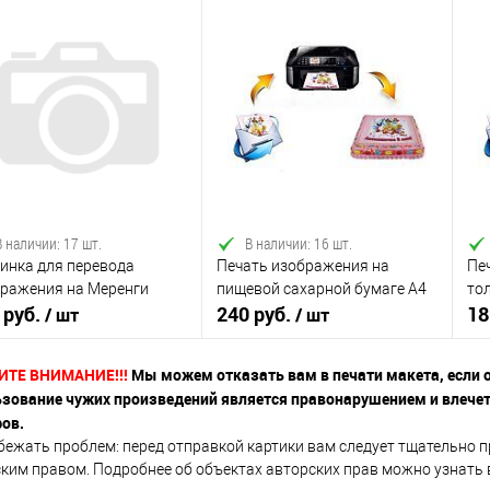
В наличии: 17 шт.
В наличии: 16 шт.
инка для перевода
Печать изображения на
Пе
ражения на Меренги
пищевой сахарной бумаге А4
то
 руб.
240 руб.
18
е) А4
/ шт
(ваш макет)
/ шт
(в
ИТЕ ВНИМАНИЕ!!!
Мы можем отказать вам в печати макета, если 
зование чужих произведений является правонарушением и влечет 
В корзину
В корзину
ов.
бежать проблем: перед отправкой картики вам следует тщательно 
ким правом. Подробнее об объектах авторских прав можно узнать в
упить в 1
Сравнение
Купить в 1
Сравнение