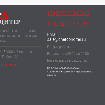
+7 (922) 718-58-40
+7 (932) 018-60-55
fconditer.ru — интернет-
Email:
ондитерского инвентаря и
sale@chefconditer.ru
тов.
График работы:
 454000, г. Челябинск,
Ежедневно с 09:00 до 20:00
ия Победы 31.
Без перерыва и выходных
ь на карте
Политика обработки cookie
Согласие на обработку персональных
данных