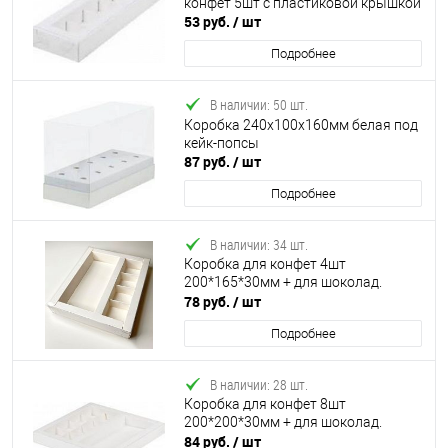
конфет 5шт с пластиковой крышкой
53 руб.
/ шт
Подробнее
В наличии: 50 шт.
Коробка 240х100х160мм белая под
кейк-попсы
87 руб.
/ шт
Подробнее
В наличии: 34 шт.
Коробка для конфет 4шт
200*165*30мм + для шоколад.
плитки 170*80 мм с пласт.крышкой
78 руб.
/ шт
Подробнее
В наличии: 28 шт.
Коробка для конфет 8шт
200*200*30мм + для шоколад.
плитки 170*80мм с пластик.
84 руб.
/ шт