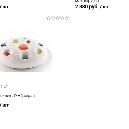
мл+вырубка
2 380 руб.
/ шт
/ шт
В корзину
В корз
 клик
Сравнение
Купить в 1 клик
е
В наличии
В избранное
 1 шт.
 силик.ЛУНА серая
/ шт