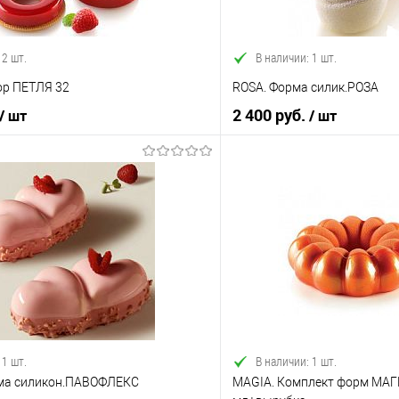
 2 шт.
В наличии: 1 шт.
ор ПЕТЛЯ 32
ROSA. Форма силик.РОЗА
2 400 руб.
/ шт
/ шт
В корзину
В корз
 клик
Сравнение
Купить в 1 клик
е
В наличии
В избранное
 1 шт.
В наличии: 1 шт.
ма силикон.ПАВОФЛЕКС
MAGIA. Комплект форм МА