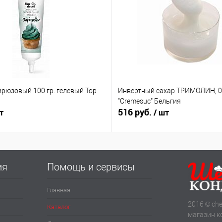
ирюзовый 100 гр. гелевый Top
Инвертный сахар ТРИМОЛИН, 0.
"Cremesuc" Бельгия
516 руб.
т
/ шт
ия
Помощь и сервисы
Главная
2016 © che
Каталог
магазин к