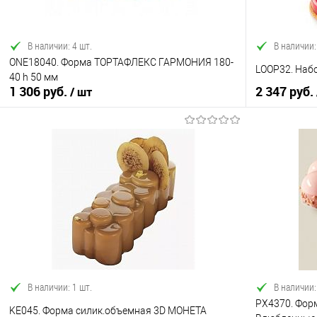
В наличии: 4 шт.
В наличии:
ONE18040. Форма ТОРТАФЛЕКС ГАРМОНИЯ 180-
LOOP32. Наб
40 h 50 мм
1 306 руб.
2 347 руб.
/ шт
В корзину
Купить в 1 клик
Сравнение
Купить в 1
В избранное
В наличии
В избранно
В наличии: 1 шт.
В наличии:
PX4370. Фор
KE045. Форма силик.объемная 3D МОНЕТА