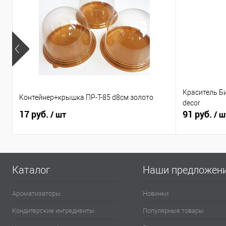
Краситель Б
Контейнер+крышка ПР-Т-85 d8см золото
decor
17 руб.
91 руб.
/ шт
/ ш
Каталог
Наши предложен
Ароматизаторы
Новинки
Кондитерские ингредиенты
Популярные товары