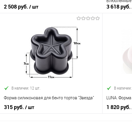
Влюбленные
2 508 руб.
3 618 руб.
/ шт
В корзину
Купить в 1 клик
Сравнение
Купить в 1
В избранное
В наличии
В избранно
В наличии: 12 шт.
В наличии:
Форма силиконовая для бенто тортов "Звезда"
LUNA. Форма
315 руб.
1 820 руб.
/ шт