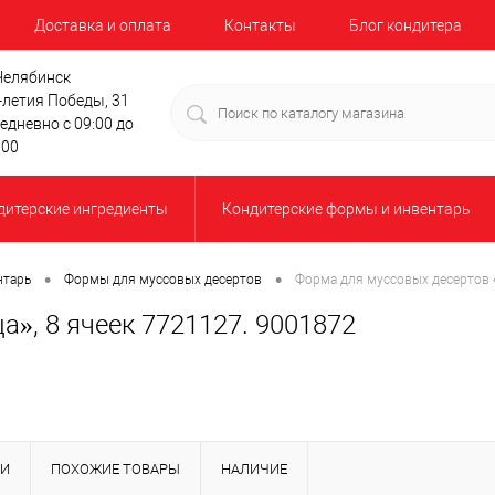
Доставка и оплата
Контакты
Блог кондитера
 Челябинск
-летия Победы, 31
едневно с 09:00 до
:00
дитерские ингредиенты
Кондитерские формы и инвентарь
•
•
нтарь
Формы для муссовых десертов
Форма для муссовых десертов 
», 8 ячеек 7721127. 9001872
КИ
ПОХОЖИЕ ТОВАРЫ
НАЛИЧИЕ