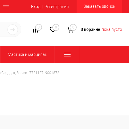
Заказать звонок
Вход
Регистрация
0
0
0
В корзине
пока пусто
Мастика и марципан
«Сердца», 8 ячеек 7721127. 9001872