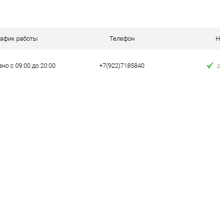
В корзину
 клик
Сравнение
рафик работы
Телефон
Н
е
В наличии
но с 09:00 до 20:00
+7(922)7185840