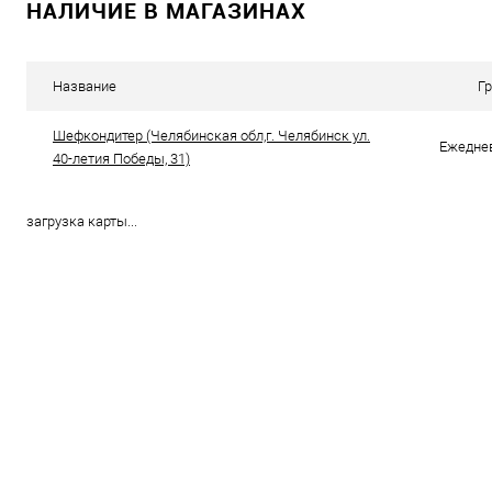
НАЛИЧИЕ В МАГАЗИНАХ
В корзину
Купить в 1 клик
Сравнение
Купить в 1
Название
Г
В избранное
В наличии
В избранно
Шефкондитер (Челябинская обл,г. Челябинск ул.
Ежеднев
40-летия Победы, 31)
загрузка карты...