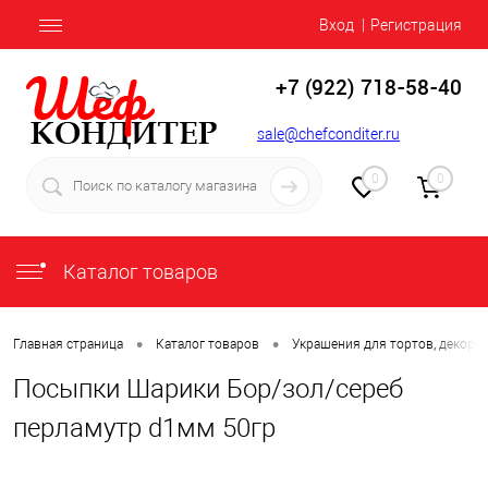
Вход
Регистрация
+7 (922) 718-58-40
sale@chefconditer.ru
0
0
Каталог товаров
•
•
Главная страница
Каталог товаров
Украшения для тортов, декор
Посыпки Шарики Бор/зол/сереб
перламутр d1мм 50гр