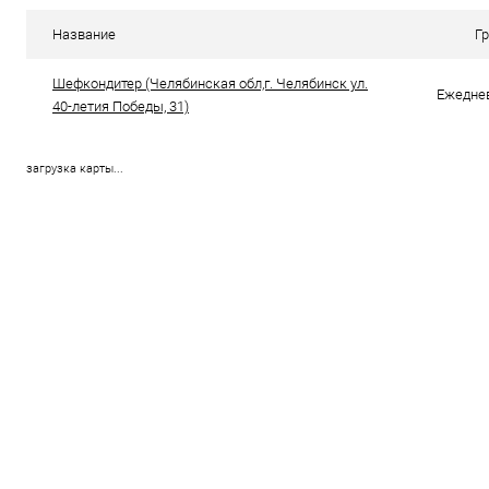
Купить в 1 клик
Сравнение
Купить в 1
Название
Г
В избранное
В наличии
В избранно
Шефкондитер (Челябинская обл,г. Челябинск ул.
Ежеднев
40-летия Победы, 31)
загрузка карты...