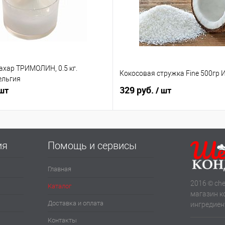
ахар ТРИМОЛИН, 0.5 кг.
Кокосовая стружка Fine 500гр 
ельгия
329 руб.
 шт
/ шт
ия
Помощь и сервисы
Главная
2016 © che
Каталог
магазин к
Доставка и оплата
ингредиен
Контакты