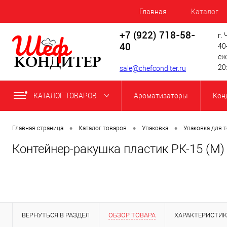
Главная
Каталог
+7 (922) 718-58-
г.
40
40
еж
20
sale@chefconditer.ru
КАТАЛОГ ТОВАРОВ
Ароматизаторы
Кон
•
•
•
Главная страница
Каталог товаров
Упаковка
Упаковка для 
Контейнер-ракушка пластик РК-15 (М)
ВЕРНУТЬСЯ В РАЗДЕЛ
ОБЗОР ТОВАРА
ХАРАКТЕРИСТИ