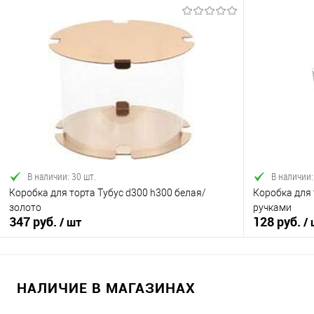
В корзину
Купить в 1 клик
Сравнение
Купить в 1
В избранное
В наличии
В избранно
В наличии: 30 шт.
В наличии:
Коробка для торта Тубус d300 h300 белая/
Коробка для 
золото
ручками
347 руб.
128 руб.
/ шт
/
НАЛИЧИЕ В МАГАЗИНАХ
В корзину