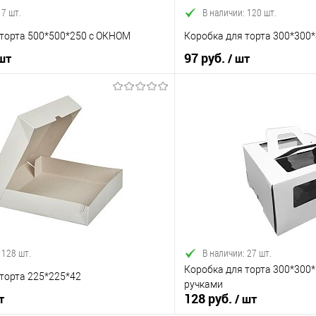
 7 шт.
В наличии: 120 шт.
 торта 500*500*250 с ОКНОМ
Коробка для торта 300*300
97 руб.
 шт
/ шт
В корзину
В корз
 клик
Сравнение
Купить в 1 клик
е
В наличии
В избранное
 128 шт.
В наличии: 27 шт.
Коробка для торта 300*300*
торта 225*225*42
ручками
128 руб.
т
/ шт