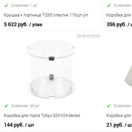
В наличии: 1 шт.
В наличии:
Крышка к тортнице Т-265 пластик 110шт/уп
Коробка для
5 622 руб.
356 руб.
/ упак
/
В корзину
Купить в 1 клик
Сравнение
Купить в 1
В избранное
В наличии
В избранно
В наличии: 44 шт.
В наличии:
Коробка для торта Тубус d24 h24 белая
Коробка для 
144 руб.
21 руб.
/ шт
/ ш