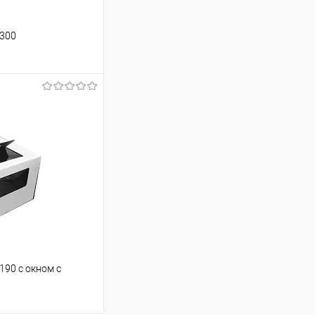
*300
ину
Сравнение
В наличии
190 с окном с