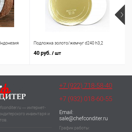
Индонезия
Подложка золото/жемчуг d240 h3,2
П
40 руб.
6
/ шт
+7 (922) 718-58-40
+7 (932) 018-60-55
fconditer.ru — интернет-
Email:
ондитерского инвентаря и
sale@chefconditer.ru
тов.
График работы: