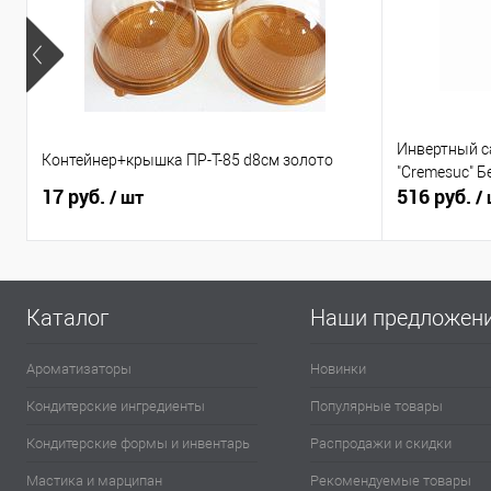
Инвертный с
Контейнер+крышка ПР-Т-85 d8см золото
"Cremesuc" Б
17 руб.
516 руб.
/ шт
/
Каталог
Наши предложен
Ароматизаторы
Новинки
Кондитерские ингредиенты
Популярные товары
Кондитерские формы и инвентарь
Распродажи и скидки
Мастика и марципан
Рекомендуемые товары