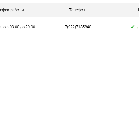
 клик
Сравнение
рафик работы
Телефон
Н
е
В наличии
но с 09:00 до 20:00
+7(922)7185840