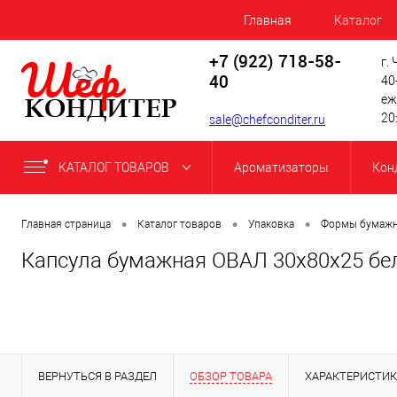
Главная
Каталог
+7 (922) 718-58-
г.
40
40
еж
20
sale@chefconditer.ru
КАТАЛОГ ТОВАРОВ
Ароматизаторы
Кон
•
•
•
Главная страница
Каталог товаров
Упаковка
Формы бумажны
Капсула бумажная ОВАЛ 30х80х25 бел
ВЕРНУТЬСЯ В РАЗДЕЛ
ОБЗОР ТОВАРА
ХАРАКТЕРИСТИ