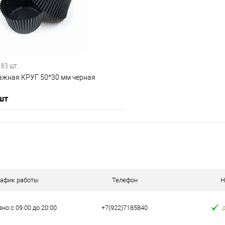
 клик
Сравнение
Купить в 1 клик
е
В наличии
В избранное
 83 шт.
ажная КРУГ 50*30 мм черная
 шт
В корзину
 клик
Сравнение
рафик работы
Телефон
Н
е
В наличии
но с 09:00 до 20:00
+7(922)7185840