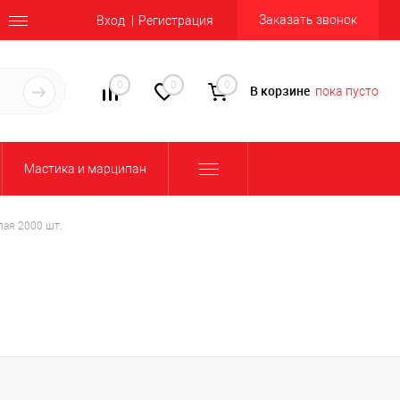
Заказать звонок
Вход
Регистрация
0
0
0
В корзине
пока пусто
Мастика и марципан
лая 2000 шт.