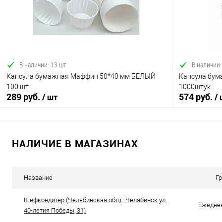
Купить в 1 клик
Сравнение
Купить в 1
В избранное
В наличии
В избранно
В наличии: 13 шт.
В наличии:
Капсула бумажная Маффин 50*40 мм БЕЛЫЙ
Капсула бум
100 шт
1000штук
289 руб.
574 руб.
/ шт
/
НАЛИЧИЕ В МАГАЗИНАХ
В корзину
Купить в 1 клик
Сравнение
Купить в 1
Название
Г
В избранное
В наличии
В избранно
Шефкондитер (Челябинская обл,г. Челябинск ул.
Ежеднев
40-летия Победы, 31)