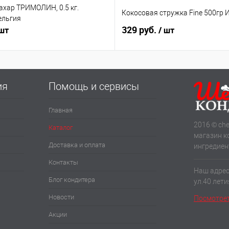
ахар ТРИМОЛИН, 0.5 кг.
Кокосовая стружка Fine 500гр 
ельгия
329 руб.
 шт
/ шт
ия
Помощь и сервисы
Главная
2016 © che
Каталог
магазин к
Доставка и оплата
ингредиен
Контакты
Наш адрес:
Блог кондитера
ул.40 лет
Новости
Посмотрет
Акции