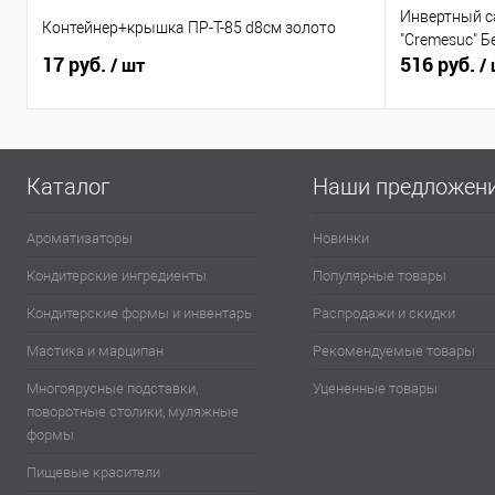
Инвертный с
Контейнер+крышка ПР-Т-85 d8см золото
"Cremesuc" Б
17 руб.
516 руб.
/ шт
/
Каталог
Наши предложен
Ароматизаторы
Новинки
Кондитерские ингредиенты
Популярные товары
Кондитерские формы и инвентарь
Распродажи и скидки
Мастика и марципан
Рекомендуемые товары
Многоярусные подставки,
Уцененные товары
поворотные столики, муляжные
формы
Пищевые красители