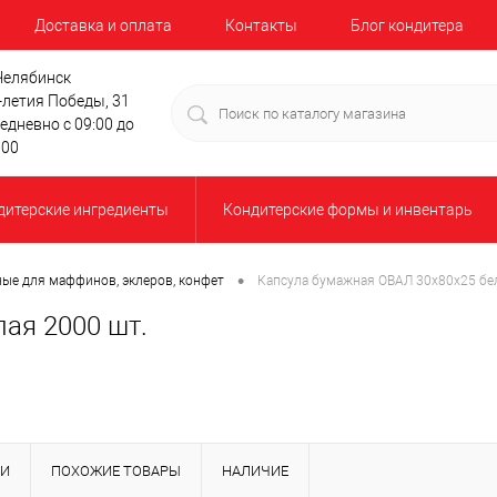
Доставка и оплата
Контакты
Блог кондитера
 Челябинск
-летия Победы, 31
едневно с 09:00 до
:00
дитерские ингредиенты
Кондитерские формы и инвентарь
•
е для маффинов, эклеров, конфет
Капсула бумажная ОВАЛ 30х80х25 бе
ая 2000 шт.
КИ
ПОХОЖИЕ ТОВАРЫ
НАЛИЧИЕ