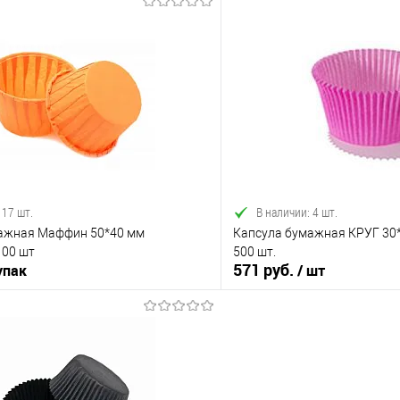
В корзину
В корз
 клик
Сравнение
Купить в 1 клик
е
В наличии
В избранное
 17 шт.
В наличии: 4 шт.
ажная Маффин 50*40 мм
Капсула бумажная КРУГ 30
00 шт
500 шт.
571 руб.
упак
/ шт
В корзину
В корз