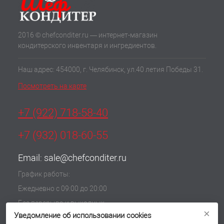
2016 © chefconditer.ru — интернет-магазин
кондитерского инвентаря и ингредиентов.
Наш адрес: 454000, г. Челябинск, ул.40 летия Победы 31.
Посмотреть на карте
+7 (922) 718-58-40
+7 (932) 018-60-55
Email:
sale@chefconditer.ru
График работы:
Ежедневно с 09:00 до 20:00
Без перерыва и выходных
×
Уведомление об использовании cookies
Политика обработки cookie