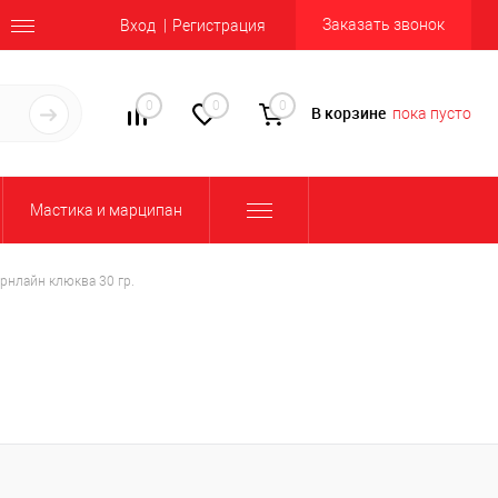
Заказать звонок
Вход
Регистрация
0
0
0
В корзине
пока пусто
Мастика и марципан
рнлайн клюква 30 гр.