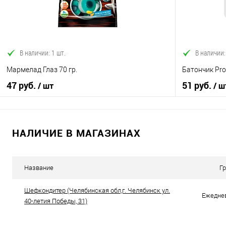
В избранное
В наличии
В избранно
В наличии: 1 шт.
В наличии:
Мармелад Глаз 70 гр.
Батончик Pro
47 руб.
51 руб.
/ шт
/ ш
НАЛИЧИЕ В МАГАЗИНАХ
В корзину
Купить в 1 клик
Сравнение
Купить в 1
Название
Г
В избранное
В наличии
В избранно
Шефкондитер (Челябинская обл,г. Челябинск ул.
Ежеднев
40-летия Победы, 31)