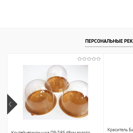
ПЕРСОНАЛЬНЫЕ РЕ
Краситель Б
Контейнер+крышка ПР-Т-85 d8см золото