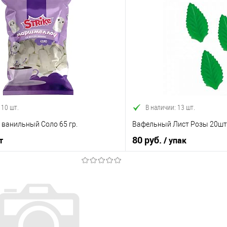
В корзину
В корз
 клик
Сравнение
Купить в 1 клик
е
В наличии
В избранное
 10 шт.
В наличии: 13 шт.
ванильный Соло 65 гр.
Вафельный Лист Розы 20шт
80 руб.
т
/ упак
В корзину
В корз
 клик
Сравнение
Купить в 1 клик