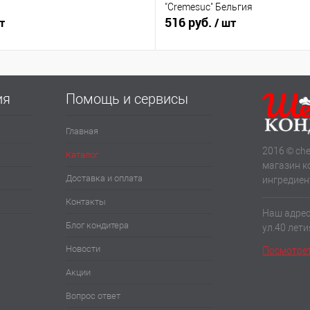
"Cremesuc" Бельгия
516 руб.
т
/ шт
ия
Помощь и сервисы
Главная
2016 © che
Каталог
магазин к
Доставка и оплата
ингредиен
Контакты
Наш адрес:
Блог кондитера
ул.40 лет
Новости
Посмотрет
Акции
Вопрос ответ