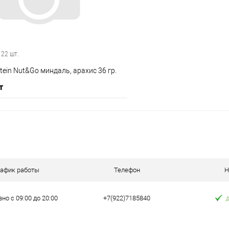
е
В наличии
В избранное
 22 шт.
tein Nut&Go миндаль, арахис 36 гр.
т
В корзину
 клик
Сравнение
рафик работы
Телефон
Н
е
В наличии
но с 09:00 до 20:00
+7(922)7185840