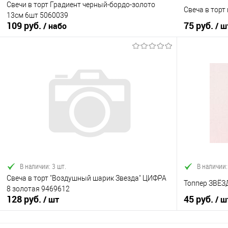
Свечи в торт Градиент черный-бордо-золото
Свеча в торт
13см 6шт 5060039
109 руб.
75 руб.
/ набо
/ ш
В корзину
Купить в 1 клик
Сравнение
Купить в 1
В избранное
В наличии
В избранно
В наличии: 3 шт.
В наличии:
Свеча в торт "Воздушный шарик Звезда" ЦИФРА
Топпер ЗВЁЗ
8 золотая 9469612
128 руб.
45 руб.
/ шт
/ ш