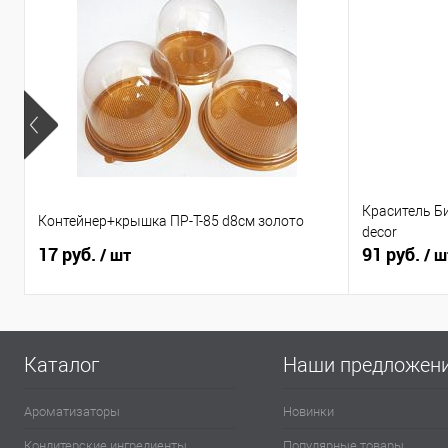
Краситель Б
Контейнер+крышка ПР-Т-85 d8см золото
decor
17 руб.
91 руб.
/ шт
/ ш
Каталог
Наши предложен
Ароматизаторы
Новинки
Кондитерские ингредиенты
Популярные товары