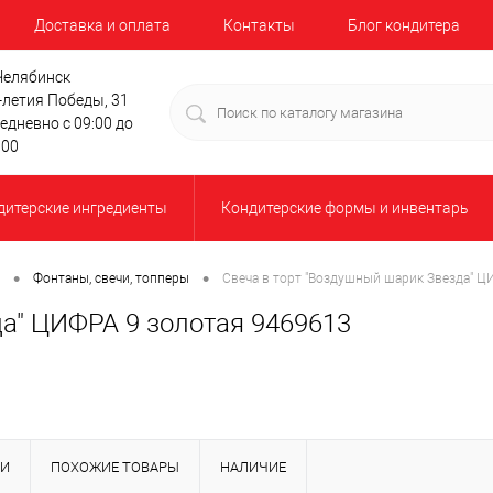
Доставка и оплата
Контакты
Блог кондитера
 Челябинск
-летия Победы, 31
едневно с 09:00 до
:00
дитерские ингредиенты
Кондитерские формы и инвентарь
•
•
Фонтаны, свечи, топперы
Свеча в торт "Воздушный шарик Звезда" Ц
да" ЦИФРА 9 золотая 9469613
КИ
ПОХОЖИЕ ТОВАРЫ
НАЛИЧИЕ