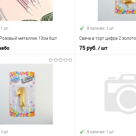
 1 шт.
В наличии: 3 шт.
 Розовый металлик 13см 6шт
Свеча в торт цифра 2 золот
75 руб.
 набо
/ шт
В корзину
В корз
 клик
Сравнение
Купить в 1 клик
е
В наличии
В избранное
 3 шт.
В наличии: 1 шт.