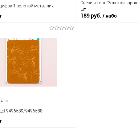
Свечи в торт "Золотая горо
 цифра 1 золотой металлик.
шт
189 руб.
т
/ набо
В корзину
В корз
 клик
Сравнение
Купить в 1 клик
е
В наличии
В избранное
 4 шт.
ДЫ 9496589/9496588
т