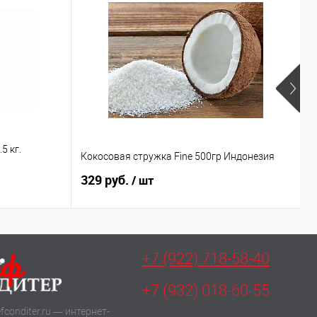
5 кг.
Кокосовая стружка Fine 500гр Индонезия
П
329 руб.
4
/ шт
+7 (922) 718-58-40
+7 (932) 018-60-55
fconditer.ru — интернет-