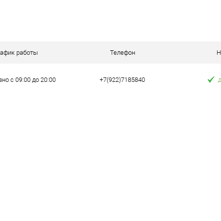
В корзину
 клик
Сравнение
рафик работы
Телефон
Н
е
В наличии
но с 09:00 до 20:00
+7(922)7185840