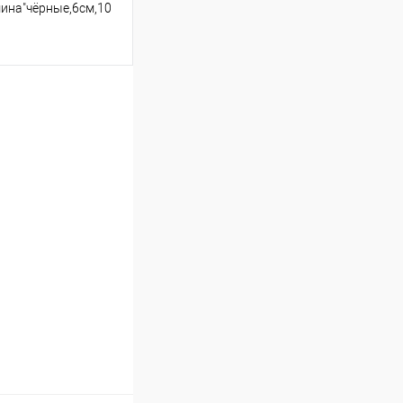
шина"чёрные,6см,10
ину
Сравнение
В наличии