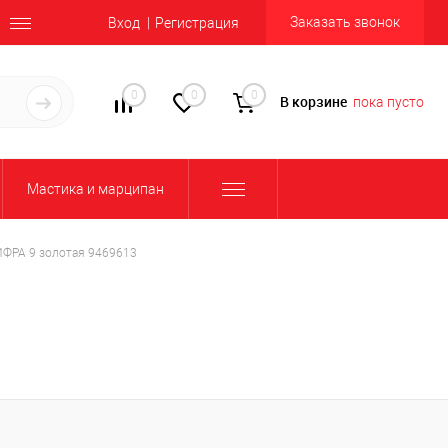
Заказать звонок
Вход
Регистрация
0
0
0
В корзине
пока пусто
Мастика и марципан
ИФРА 9 золотая 9469613