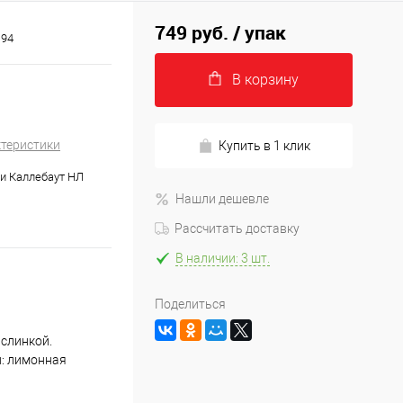
749 руб.
/ упак
D94
В корзину
ктеристики
Купить в 1 клик
и Каллебаут НЛ
Нашли дешевле
Рассчитать доставку
В наличии: 3 шт.
Поделиться
слинкой.
и: лимонная