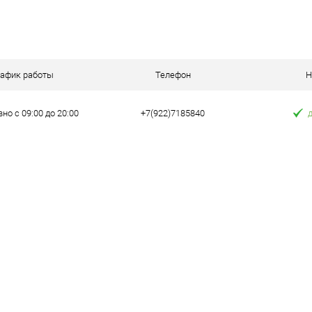
В корзину
 клик
Сравнение
рафик работы
Телефон
Н
е
В наличии
но с 09:00 до 20:00
+7(922)7185840