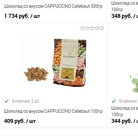
Шоколад со в
Шоколад со вкусом CAPPUCCINO Callebaut 500гр
100гр
1 734 руб.
348 руб.
/ шт
/
В корзину
Купить в 1 клик
Сравнение
Купить в 1
В избранное
В наличии
В избранно
В наличии: 2 шт.
В наличии:
Шоколад со в
Шоколад со вкусом CAPPUCCINO Callebaut 100гр
100гр
409 руб.
344 руб.
/ шт
/