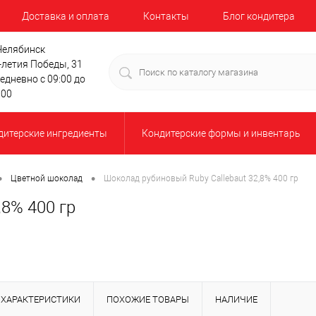
Доставка и оплата
Контакты
Блог кондитера
 Челябинск
-летия Победы, 31
едневно с 09:00 до
:00
дитерские ингредиенты
Кондитерские формы и инвентарь
•
•
Цветной шоколад
Шоколад рубиновый Ruby Callebaut 32,8% 400 гр
,8% 400 гр
ХАРАКТЕРИСТИКИ
ПОХОЖИЕ ТОВАРЫ
НАЛИЧИЕ