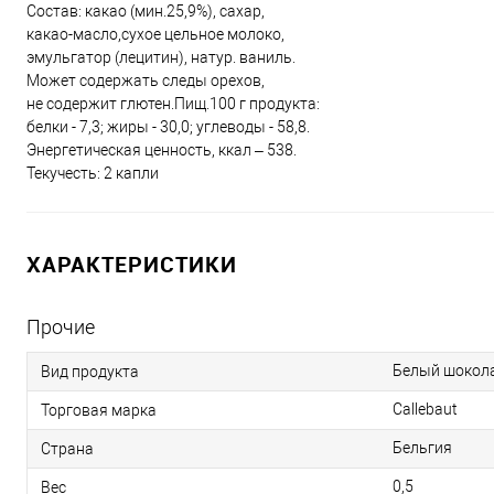
Состав: какао (мин.25,9%), сахар,
какао-масло,сухое цельное молоко,
эмульгатор (лецитин), натур. ваниль.
Может содержать следы орехов,
не содержит глютен.Пищ.100 г продукта:
белки - 7,3; жиры - 30,0; углеводы - 58,8.
Энергетическая ценность, ккал – 538.
Текучесть: 2 капли
ХАРАКТЕРИСТИКИ
Прочие
Белый шокол
Вид продукта
Callebaut
Торговая марка
Бельгия
Страна
0,5
Вес