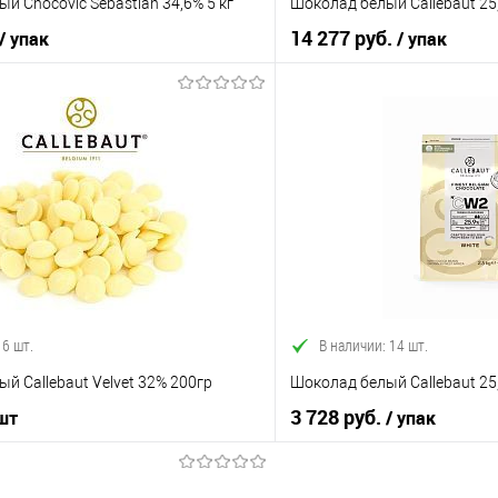
й Chocovic Sebastian 34,6% 5 кг
Шоколад белый Callebaut 25,
14 277 руб.
/ упак
/ упак
В корзину
В корз
 клик
Сравнение
Купить в 1 клик
е
В наличии
В избранное
 6 шт.
В наличии: 14 шт.
й Callebaut Velvet 32% 200гр
Шоколад белый Callebaut 25,
3 728 руб.
 шт
/ упак