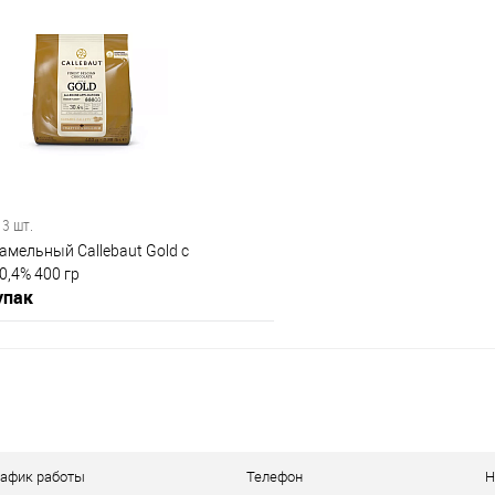
В корзину
В корз
 клик
Сравнение
Купить в 1 клик
е
В наличии
В избранное
 3 шт.
мельный Callebaut Gold с
,4% 400 гр
упак
В корзину
 клик
Сравнение
рафик работы
Телефон
Н
е
В наличии