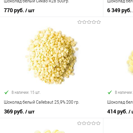
Шоколад белый Сикао R28 500гр.
Шоколад белы
770 руб.
6 349 руб.
/ шт
В корзину
Купить в 1 клик
Сравнение
Купить в 1
В избранное
В наличии
В избранно
В наличии: 15 шт.
В наличии:
Шоколад белый Callebaut 25,9% 200 гр.
Шоколад белы
369 руб.
414 руб.
/ шт
/