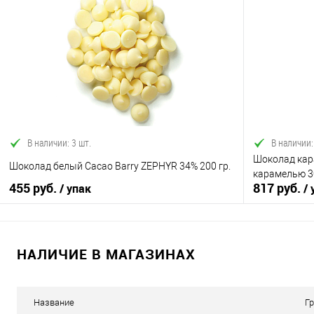
В корзину
Купить в 1 клик
Сравнение
Купить в 1
В избранное
В наличии
В избранно
В наличии: 3 шт.
В наличии:
Шоколад кара
Шоколад белый Cacao Barry ZEPHYR 34% 200 гр.
карамелью 30
455 руб.
817 руб.
/ упак
/ 
НАЛИЧИЕ В МАГАЗИНАХ
В корзину
Купить в 1 клик
Сравнение
Купить в 1
Название
Г
В избранное
В наличии
В избранно