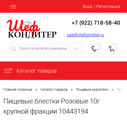
Вход
Регистрация
+7 (922) 718-58-40
sale@chefconditer.ru
0
0
Каталог товаров
•
•
•
Главная страница
Каталог товаров
Пищевые красители
Пищев
Пищевые блестки Розовые 10г
крупной фракции 10443194