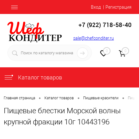
Вход
Регистрация
+7 (922) 718-58-40
sale@chefconditer.ru
0
0
Каталог товаров
•
•
•
Главная страница
Каталог товаров
Пищевые красители
Пищев
Пищевые блестки Морской волны
крупной фракции 10г 10443196