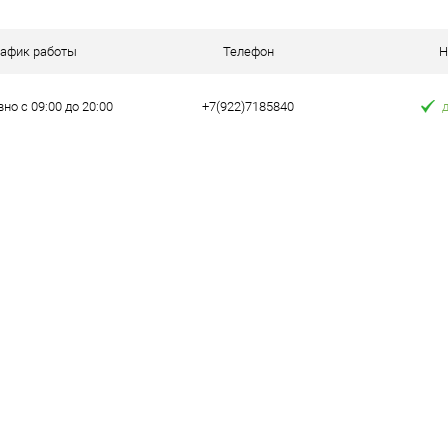
 клик
Сравнение
рафик работы
Телефон
Н
е
В наличии
но с 09:00 до 20:00
+7(922)7185840