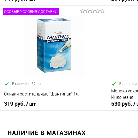
ОСОБЫЕ УСЛОВИЯ ДОСТАВКИ
В корзину
Купить в 1 клик
Сравнение
Купить в 1
В избранное
В наличии
В избранно
В наличии: 62 шт.
В наличии:
Молоко кокос
Сливки растительные "Шантипак" 1л.
Индонезия
319 руб.
530 руб.
/ шт
/
НАЛИЧИЕ В МАГАЗИНАХ
В корзину