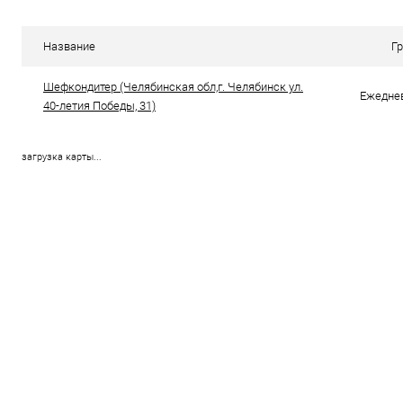
Купить в 1 клик
Сравнение
Купить в 1
Название
Г
В избранное
В наличии
В избранно
Шефкондитер (Челябинская обл,г. Челябинск ул.
Ежеднев
40-летия Победы, 31)
загрузка карты...