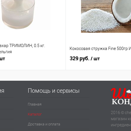
ахар ТРИМОЛИН, 0.5 кг.
Кокосовая стружка Fine 500гр 
ельгия
329 руб.
 шт
/ шт
ия
Помощь и сервисы
Главная
2016 © che
Каталог
магазин к
Доставка и оплата
ингредиен