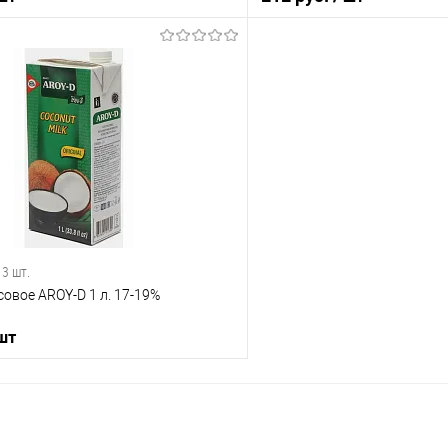
В корзину
В корз
 клик
Сравнение
Купить в 1 клик
е
В наличии
В избранное
 3 шт.
овое AROY-D 1 л. 17-19%
 шт
В корзину