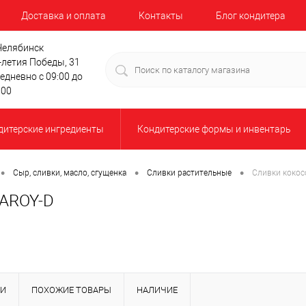
Доставка и оплата
Контакты
Блог кондитера
 Челябинск
-летия Победы, 31
едневно с 09:00 до
:00
дитерские ингредиенты
Кондитерские формы и инвентарь
•
•
•
Сыр, сливки, масло, сгущенка
Сливки растительные
Сливки кокос
 AROY-D
КИ
ПОХОЖИЕ ТОВАРЫ
НАЛИЧИЕ