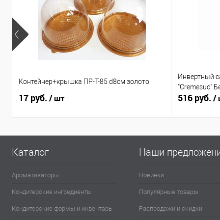
Инвертный с
Контейнер+крышка ПР-Т-85 d8см золото
"Cremesuc" Б
17 руб.
516 руб.
/ шт
/
Каталог
Наши предложен
Ароматизаторы
Новинки
Кондитерские ингредиенты
Популярные товары
Кондитерские формы и инвентарь
Распродажи и скидки