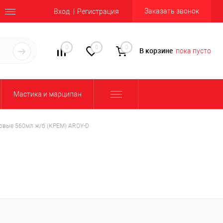
Заказать звонок
Вход
Регистрация
0
0
0
В корзине
пока пусто
Мастика и марципан
овые 560мл ж/б (КРЕМ) AROY-D