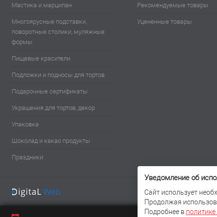
Мастика и марципан
Рекомендуемые товары
Многоярусные подставки,
Уцененные товары
поворотные столики, муляжные
формы
Пищевые красители
Подложки и подносы для тортов
Подарочные сертификаты
Украшения для тортов, декор
Упаковка
Шоколад и какао продукты
Праздники
Уведомление об испо
Сайт использует необх
Продолжая использова
Подробнее в
политике