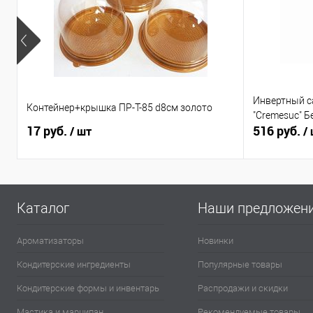
Инвертный с
Контейнер+крышка ПР-Т-85 d8см золото
"Cremesuc" Б
17 руб.
516 руб.
/ шт
/
Каталог
Наши предложен
Ароматизаторы
Новинки
Кондитерские ингредиенты
Популярные товары
Кондитерские формы и инвентарь
Распродажи и скидки
Мастика и марципан
Рекомендуемые товары