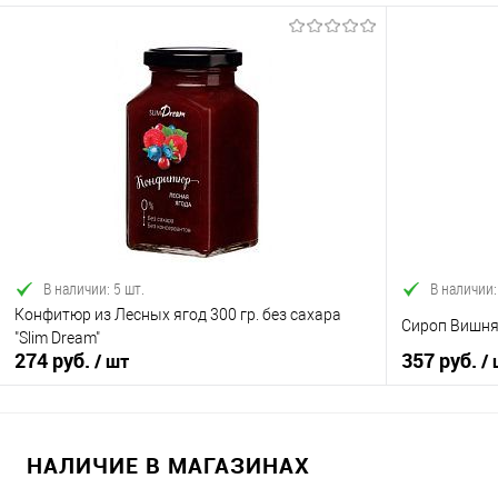
В корзину
Купить в 1 клик
Сравнение
Купить в 1
В избранное
В наличии
В избранно
В наличии: 5 шт.
В наличии:
Конфитюр из Лесных ягод 300 гр. без сахара
Сироп Вишня
"Slim Dream"
274 руб.
357 руб.
/ шт
/
НАЛИЧИЕ В МАГАЗИНАХ
В корзину