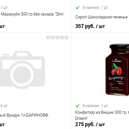
 3 шт.
В наличии: 7 шт.
Маракуйи 300 гр.без сахара "Slim
Сироп Шоколадное печенье
357 руб.
 шт
/ шт
В корзину
В корз
 клик
Сравнение
Купить в 1 клик
е
В наличии
В избранное
 6 шт.
В наличии: 3 шт.
Конфитюр из Вишни 300 гр. б
ный Фундук 1л.БАРИНОФФ
Dream"
275 руб.
 шт
/ шт