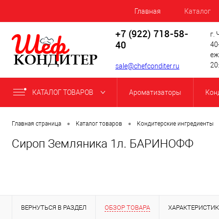
Главная
Каталог
+7 (922) 718-58-
г.
40
40
еж
20
sale@chefconditer.ru
КАТАЛОГ ТОВАРОВ
Ароматизаторы
Кон
•
•
Главная страница
Каталог товаров
Кондитерские ингредиенты
Сироп Земляника 1л. БАРИНОФФ
ВЕРНУТЬСЯ В РАЗДЕЛ
ОБЗОР ТОВАРА
ХАРАКТЕРИСТИ