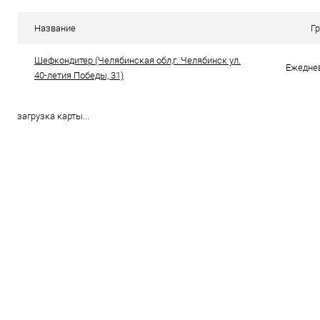
Купить в 1 клик
Сравнение
Купить в 1
Название
Г
В избранное
В наличии
В избранно
Шефкондитер (Челябинская обл,г. Челябинск ул.
Ежеднев
40-летия Победы, 31)
загрузка карты...