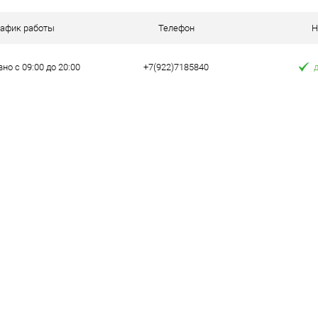
 клик
Сравнение
рафик работы
Телефон
Н
е
В наличии
но с 09:00 до 20:00
+7(922)7185840