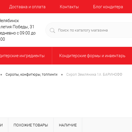
Доставка и оплата
Контакты
Блог кондитера
 Челябинск
-летия Победы, 31
едневно с 09:00 до
:00
дитерские ингредиенты
Кондитерские формы и инвентарь
•
•
Сиропы, конфитюры, топпинги
Сироп Земляника 1л. БАРИНОФФ
КИ
ПОХОЖИЕ ТОВАРЫ
НАЛИЧИЕ