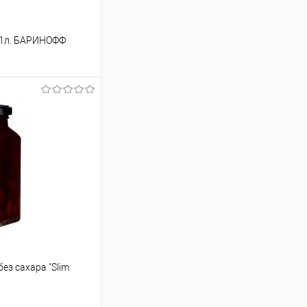
 1л. БАРИНОФФ
ину
Сравнение
В наличии
ез сахара "Slim