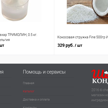
ахар ТРИМОЛИН, 0.5 кг.
Кокосовая стружка Fine 500гр 
ельгия
329 руб.
 шт
/ шт
ия
Помощь и сервисы
Главная
2016 © che
Каталог
магазин к
Доставка и оплата
ингредиен
Контакты