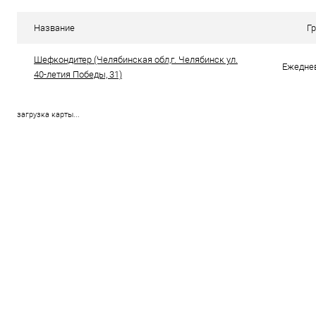
Купить в 1 клик
Сравнение
Купить в 1
Название
Г
В избранное
В наличии
В избранно
Шефкондитер (Челябинская обл,г. Челябинск ул.
Ежеднев
40-летия Победы, 31)
загрузка карты...