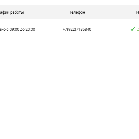
 клик
Сравнение
рафик работы
Телефон
Н
е
В наличии
но с 09:00 до 20:00
+7(922)7185840