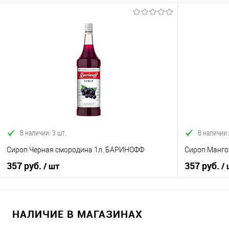
В корзину
Купить в 1 клик
Сравнение
Купить в 1
В избранное
В наличии
В избранно
В наличии: 3 шт.
В наличии:
Сироп Черная смородина 1л. БАРИНОФФ
Сироп Манго
357 руб.
357 руб.
/ шт
/
НАЛИЧИЕ В МАГАЗИНАХ
В корзину