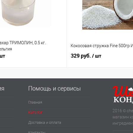
ахар ТРИМОЛИН, 0.5 кг.
Кокосовая стружка Fine 500гр 
ельгия
329 руб.
 шт
/ шт
ия
Помощь и сервисы
Главная
2016 © che
Каталог
магазин к
Доставка и оплата
ингредиен
Контакты