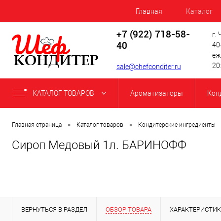
Главная
Каталог
+7 (922) 718-58-
г.
40
40
еж
20
sale@chefconditer.ru
КАТАЛОГ ТОВАРОВ
Ароматизаторы
Кон
•
•
Главная страница
Каталог товаров
Кондитерские ингредиенты
Сироп Медовый 1л. БАРИНОФФ
ВЕРНУТЬСЯ В РАЗДЕЛ
ОБЗОР ТОВАРА
ХАРАКТЕРИСТИ