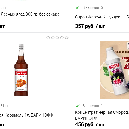
 5 шт.
В наличии: 6 шт.
Лесных ягод 300 гр. без сахара
Сироп Жареный Фундук 1л
357 руб.
 шт
/ шт
В корзину
В корз
 клик
Сравнение
Купить в 1 клик
е
В наличии
В избранное
 31 шт.
В наличии: 1 шт.
Концентрат Черная Смороди
ая Карамель 1л. БАРИНОФФ
БАРИНОФФ
456 руб.
 шт
/ шт