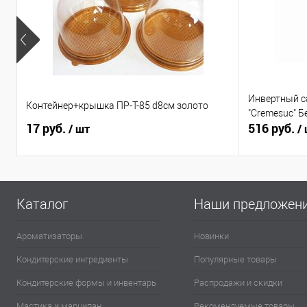
Инвертный с
Контейнер+крышка ПР-Т-85 d8см золото
"Cremesuc" Б
17 руб.
516 руб.
/ шт
/
Каталог
Наши предложен
Ароматизаторы
Новинки
Кондитерские ингредиенты
Популярные товары
Кондитерские формы и инвентарь
Распродажи и скидки
Мастика и марципан
Рекомендуемые товары