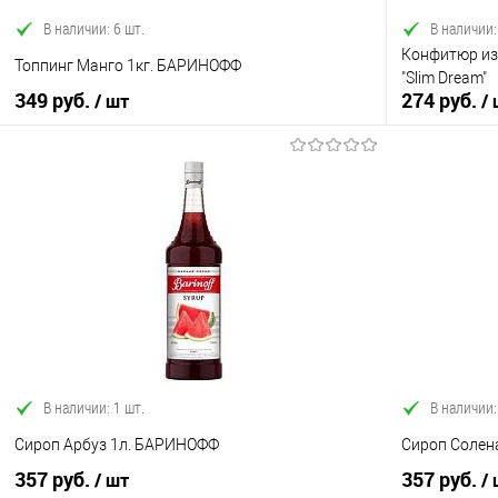
В наличии: 6 шт.
В наличии:
Конфитюр из 
Топпинг Манго 1кг. БАРИНОФФ
"Slim Dream"
349 руб.
274 руб.
/ шт
/
В корзину
Купить в 1 клик
Сравнение
Купить в 1
В избранное
В наличии
В избранно
В наличии: 1 шт.
В наличии:
Сироп Арбуз 1л. БАРИНОФФ
Сироп Солен
357 руб.
357 руб.
/ шт
/