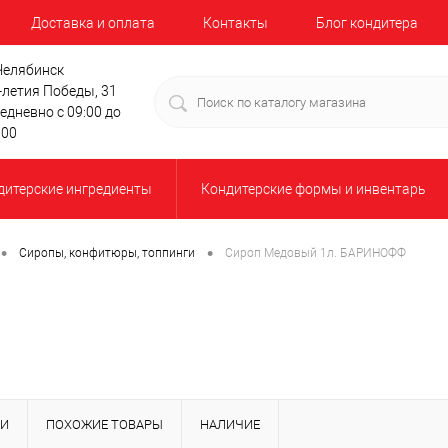
Доставка и оплата
Контакты
Блог кондитера
 Челябинск
-летия Победы, 31
едневно с 09:00 до
:00
дитерские ингредиенты
Кондитерские формы и инвентарь
•
•
Сиропы, конфитюры, топпинги
Сироп Медовый 1л. БАРИНОФФ
КИ
ПОХОЖИЕ ТОВАРЫ
НАЛИЧИЕ