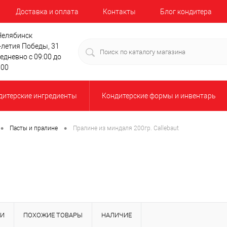
Доставка и оплата
Контакты
Блог кондитера
 Челябинск
-летия Победы, 31
едневно с 09:00 до
:00
дитерские ингредиенты
Кондитерские формы и инвентарь
•
•
Пасты и пралине
Пралине из миндаля 200гр. Callebaut
КИ
ПОХОЖИЕ ТОВАРЫ
НАЛИЧИЕ