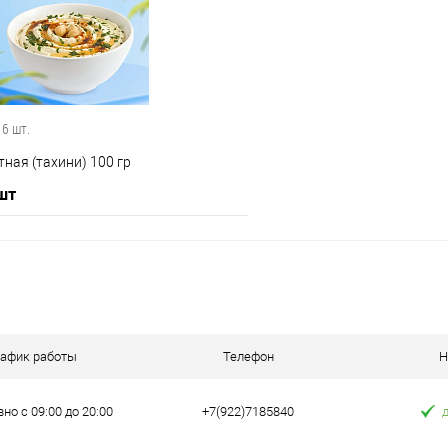
е
В наличии
В избранное
 6 шт.
ная (тахини) 100 гр
 шт
В корзину
 клик
Сравнение
рафик работы
Телефон
Н
е
В наличии
но с 09:00 до 20:00
+7(922)7185840