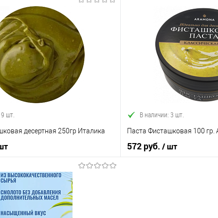
В корзину
В корз
 клик
Сравнение
Купить в 1 клик
е
В наличии
В избранное
 9 шт.
В наличии: 3 шт.
шковая десертная 250гр Италика
Паста Фисташковая 100 гр.
572 руб.
 шт
/ шт
В корзину
В корз
 клик
Сравнение
Купить в 1 клик