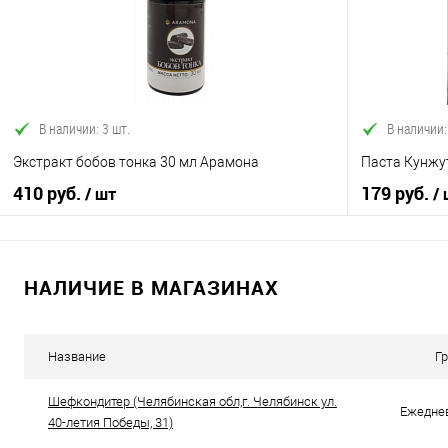
В избранное
В наличии
В избранно
В наличии: 3 шт.
В наличии:
Экстракт бобов тонка 30 мл Арамона
Паста Кунжут
410 руб.
179 руб.
/ шт
/
НАЛИЧИЕ В МАГАЗИНАХ
В корзину
Купить в 1 клик
Сравнение
Купить в 1
Название
Г
В избранное
В наличии
В избранно
Шефкондитер (Челябинская обл,г. Челябинск ул.
Ежеднев
40-летия Победы, 31)