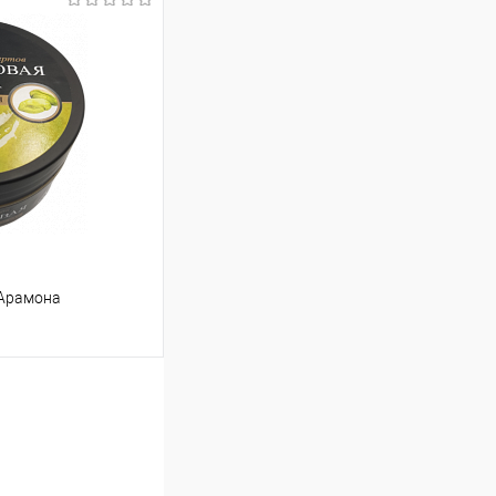
ину
Сравнение
В наличии
 Арамона
ину
Сравнение