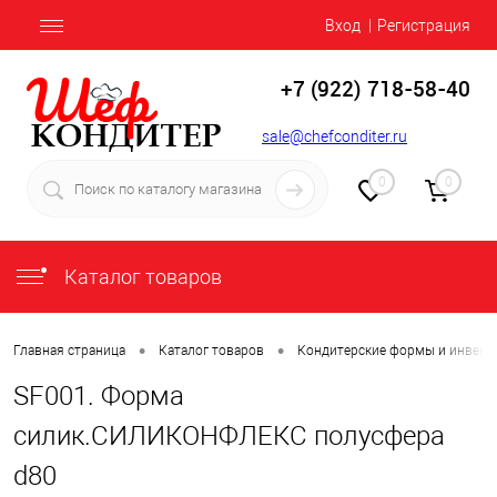
Вход
Регистрация
+7 (922) 718-58-40
sale@chefconditer.ru
0
0
Каталог товаров
•
•
Главная страница
Каталог товаров
Кондитерские формы и инвент
SF001. Форма
силик.СИЛИКОНФЛЕКС полусфера
d80