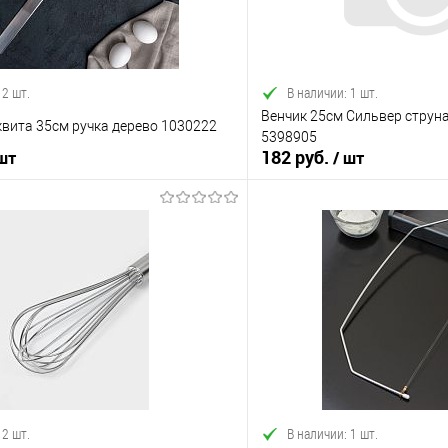
 2 шт.
В наличии: 1 шт.
Венчик 25см Сильвер струна
вита 35см ручка дерево 1030222
5398905
182 руб.
 шт
/ шт
В корзину
В корз
 клик
Сравнение
Купить в 1 клик
е
В наличии
В избранное
 2 шт.
В наличии: 1 шт.