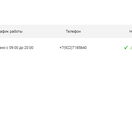
В корзину
 клик
Сравнение
рафик работы
Телефон
Н
е
В наличии
но с 09:00 до 20:00
+7(922)7185840