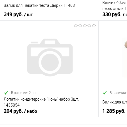
Венчик 40см 
Валик для накатки теста Дырки 114631
нерж.сталь 
349 руб.
330 руб.
/ шт
/
В корзину
Купить в 1 клик
Сравнение
Купить в 1
В избранное
В наличии
В избранно
В наличии: 2 шт.
В наличии:
Лопатки кондитерские "Ночь" набор 3шт.
Валик для шт
1435854
204 руб.
1 285 руб.
/ набо