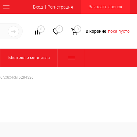
Заказать звонок
Вход
Регистрация
0
0
0
В корзине
пока пусто
Мастика и марципан
16,5х8х4см 5284326