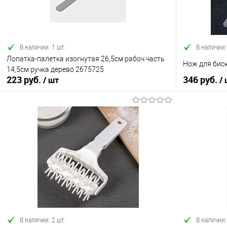
В наличии: 1 шт.
В наличии:
Лопатка-палетка изогнутая 26,5см рабоч.часть
Нож для биск
14,5см ручка дерево 2675725
223 руб.
346 руб.
/ шт
/
В корзину
Купить в 1 клик
Сравнение
Купить в 1
В избранное
В наличии
В избранно
В наличии: 2 шт.
В наличии: