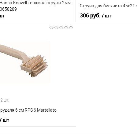
Hanna Knovell толщина струны 2мм.
Струна для бисквита 45х21
10658289
306 руб.
 шт
/ шт
В корзину
В корз
 клик
Сравнение
Купить в 1 клик
е
В наличии
В избранное
 2 шт.
руделя 6 см RPS 6 Martellato
/ шт