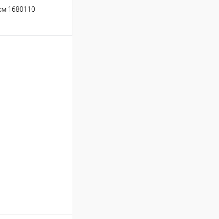
 см 1680110
ину
Сравнение
В наличии