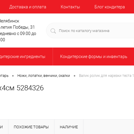
Доставка и оплата
Контакты
Блог кондитера
 Челябинск
-летия Победы, 31
едневно с 09:00 до
:00
дитерские ингредиенты
Кондитерские формы и инвентарь
•
•
нтарь
Ножи, лопатки, венчики, скалки
Валик ролик для нарезки теста 
8х4см 5284326
КИ
ПОХОЖИЕ ТОВАРЫ
НАЛИЧИЕ