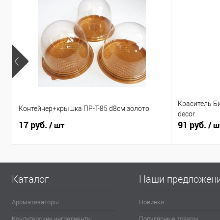
Краситель Б
Контейнер+крышка ПР-Т-85 d8см золото
decor
17 руб.
91 руб.
/ шт
/ ш
Каталог
Наши предложен
Ароматизаторы
Новинки
Кондитерские ингредиенты
Популярные товары