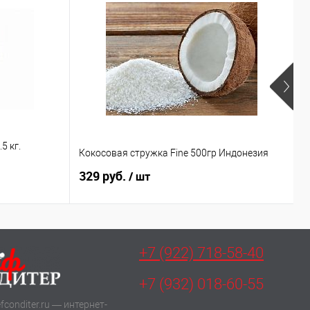
5 кг.
Кокосовая стружка Fine 500гр Индонезия
П
329 руб.
4
/ шт
+7 (922) 718-58-40
+7 (932) 018-60-55
fconditer.ru — интернет-