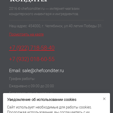
2016 © chefconditer.ru — интернет-магазин
кондитерского инвентаря и ингредиентов.
Наш адрес: 454000, г. Челябинск, ул.40 летия Победы 31.
Посмотреть на карте
+7 (922) 718-58-40
+7 (932) 018-60-55
Email:
sale@chefconditer.ru
График работы:
Ежедневно с 09:00 до 20:00
Без перерыва и выходных
×
Уведомление об использовании cookies
Политика обработки cookie
Согласие на обработку персональных данных
Сайт использует необходимые для работы cookies.
Продолжая использование, вы соглашаетесь с их