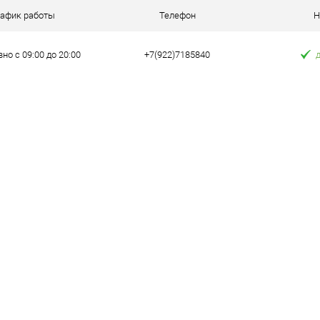
 клик
Сравнение
рафик работы
Телефон
Н
е
В наличии
но с 09:00 до 20:00
+7(922)7185840