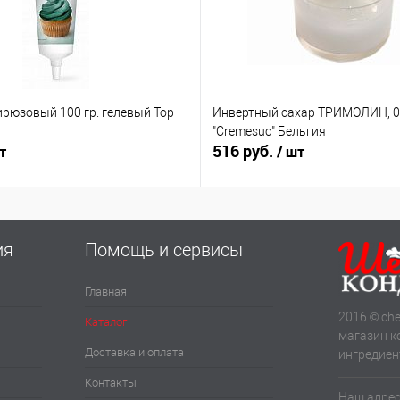
ирюзовый 100 гр. гелевый Top
Инвертный сахар ТРИМОЛИН, 0.
"Cremesuc" Бельгия
516 руб.
т
/ шт
ия
Помощь и сервисы
Главная
2016 © che
Каталог
магазин к
Доставка и оплата
ингредиен
Контакты
Наш адрес: