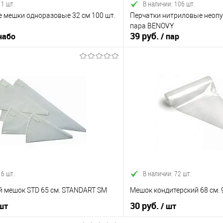
 1 шт.
В наличии: 106 шт.
 мешки одноразовые 32 см 100 шт.
Перчатки нитриловые неоп
пара BENOVY
39 руб.
 набо
/ пар
В корзину
В корз
 клик
Сравнение
Купить в 1 клик
е
В наличии
В избранное
 6 шт.
В наличии: 72 шт.
й мешок STD 65 см. STANDART SM
Мешок кондитерский 68 см.
30 руб.
 шт
/ шт