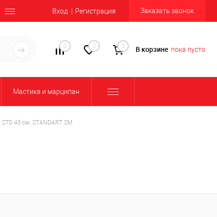
Заказать звонок
Вход
Регистрация
0
0
0
В корзине
пока пусто
Мастика и марципан
 STD 45 см. STANDART SM