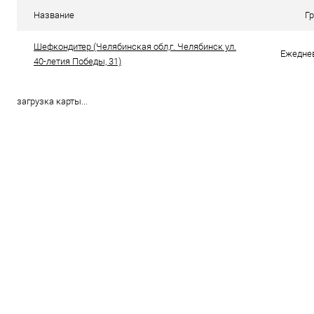
Купить в 1 клик
Сравнение
Купить в 1
Название
Г
В избранное
В наличии
В избранно
Шефкондитер (Челябинская обл,г. Челябинск ул.
Ежеднев
40-летия Победы, 31)
загрузка карты...