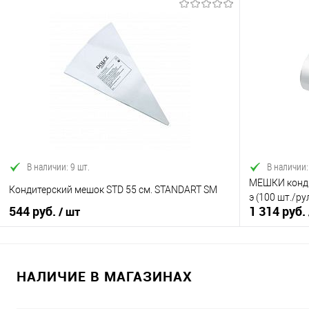
В корзину
Купить в 1 клик
Сравнение
Купить в 1
В избранное
В наличии
В избранно
В наличии: 9 шт.
В наличии:
МЕШКИ конди
Кондитерский мешок STD 55 см. STANDART SM
э (100 шт./р
544 руб.
1 314 руб.
/ шт
НАЛИЧИЕ В МАГАЗИНАХ
В корзину