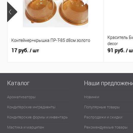
Краситель Б
Контейнер+крышка ПР-Т-85 d8см золото
decor
17 руб.
91 руб.
/ шт
/ ш
Каталог
Наши предложен
Ароматизаторы
Новинки
Кондитерские ингредиенты
Популярные товары
Кондитерские формы и инвентарь
Распродажи и скидки
Мастика и марципан
Рекомендуемые товары