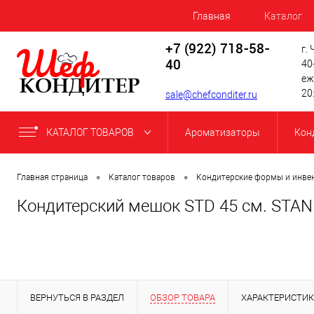
Главная
Каталог
+7 (922) 718-58-
г.
40
40
еж
20
sale@chefconditer.ru
КАТАЛОГ ТОВАРОВ
Ароматизаторы
Кон
•
•
Главная страница
Каталог товаров
Кондитерские формы и инве
Кондитерский мешок STD 45 см. STA
ВЕРНУТЬСЯ В РАЗДЕЛ
ОБЗОР ТОВАРА
ХАРАКТЕРИСТИ