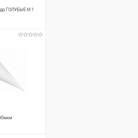
удр ГОЛУБЫЕ M 1
ину
Сравнение
В наличии
 90мкм