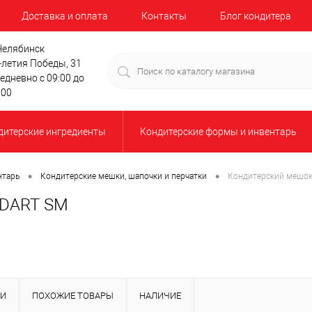
Доставка и оплата
Контакты
Блог кондитера
 Челябинск
-летия Победы, 31
едневно с 09:00 до
:00
дитерские ингредиенты
Кондитерские формы и инвентарь
•
•
нтарь
Кондитерские мешки, шапочки и перчатки
Кондитерский мешок
NDART SM
КИ
ПОХОЖИЕ ТОВАРЫ
НАЛИЧИЕ