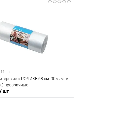
В корзину
В корз
 клик
Сравнение
Купить в 1 клик
е
В наличии
В избранное
 11 шт.
терские в РОЛИКЕ 68 см. 90мкм п/
ул.) прозрачные
/ шт
В корзину