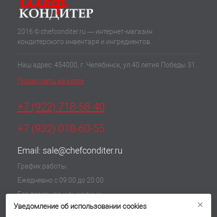
2016 © chefconditer.ru — интернет-магазин
кондитерского инвентаря и ингредиентов.
Наш адрес: 454000, г. Челябинск, ул.40 летия Победы 31.
Посмотреть на карте
+7 (922) 718-58-40
+7 (932) 018-60-55
Email:
sale@chefconditer.ru
График работы:
Ежедневно с 09:00 до 20:00
Без перерыва и выходных
×
Уведомление об использовании cookies
Политика обработки cookie