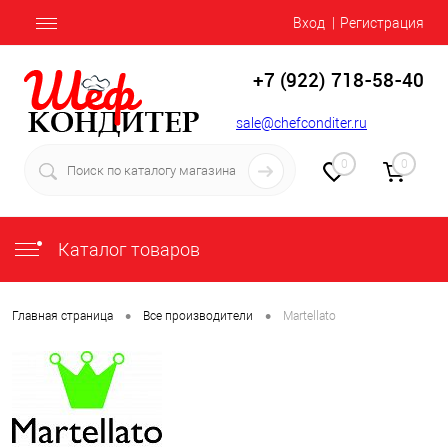
Вход
Регистрация
+7 (922) 718-58-40
sale@chefconditer.ru
0
0
Каталог товаров
•
•
Главная страница
Все производители
Martellato