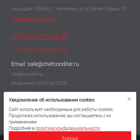
Наш адрес: 454000, г. Челябинск, ул.40 летия Победы 31.
Посмотреть на карте
+7 (922) 718-58-40
+7 (932) 018-60-55
Email:
sale@chefconditer.ru
График работы:
Ежедневно с 09:00 до 20:00
Без перерыва и выходных
×
Уведомление об использовании cookies
Политика обработки cookie
Согласие на обработку персональных данных
Сайт использует необходимые для работы cookies.
Продолжая использование, вы соглашаетесь с их
применением.
Подробнее в
политике конфиденциальности
Хорошо