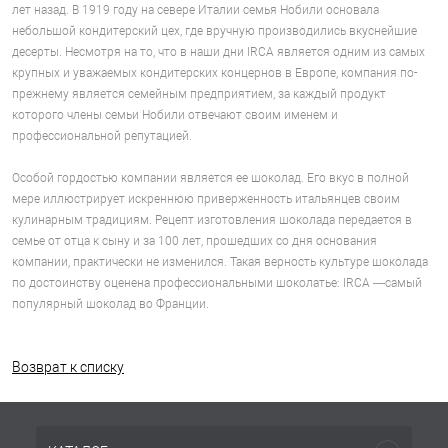
лет назад. В 1919 году на севере Италии семья Нобили основала
небольшой кондитерский цех, где вручную производились вкуснейшие
десерты. Несмотря на то, что в наши дни IRCA является одним из самых
крупных и уважаемых кондитерских концернов в Европе, компания по-
прежнему является семейным предприятием, за каждый продукт
которого члены семьи Нобили отвечают своим именем и
профессиональной репутацией.
Особой гордостью компании является ее шоколад. Его вкус в полной
мере иллюстрирует искреннюю приверженность итальянцев своим
кулинарным традициям. Рецепт изготовления шоколада передается в
семье от отца к сыну и за 100 лет, прошедших со дня основания
компании, практически не изменился. Такая верность культуре шоколада
по достоинству оценена профессиональными шоколатье: IRCA —самый
популярный шоколад во Франции.
Возврат к списку