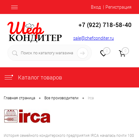
Вход
Регистрация
+7 (922) 718-58-40
sale@chefconditer.ru
0
0
Каталог товаров
•
•
Главная страница
Все производители
Irca
История семейного кондитерского предприятия IRCA началась почти 100