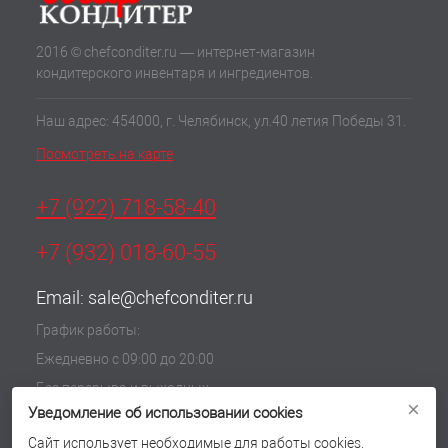
2016 © chefconditer.ru — интернет-магазин
кондитерского инвентаря и ингредиентов.
Наш адрес: 454000, г. Челябинск, ул.40 летия Победы 31.
Посмотреть на карте
+7 (922) 718-58-40
+7 (932) 018-60-55
Email:
sale@chefconditer.ru
График работы:
Ежедневно с 09:00 до 20:00
Без перерыва и выходных
×
Уведомление об использовании cookies
Политика обработки cookie
Согласие на обработку персональных данных
Сайт использует необходимые для работы cookies.