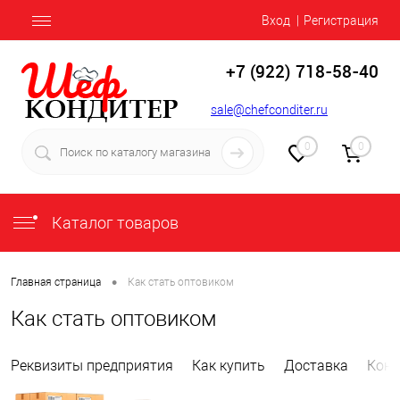
Вход
Регистрация
+7 (922) 718-58-40
sale@chefconditer.ru
0
0
Каталог товаров
•
Главная страница
Как стать оптовиком
Как стать оптовиком
Реквизиты предприятия
Как купить
Доставка
Конт