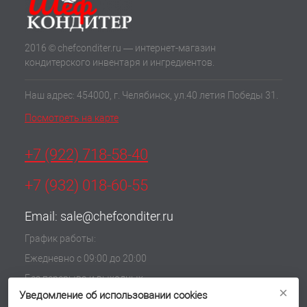
2016 © chefconditer.ru — интернет-магазин
кондитерского инвентаря и ингредиентов.
Наш адрес: 454000, г. Челябинск, ул.40 летия Победы 31.
Посмотреть на карте
+7 (922) 718-58-40
+7 (932) 018-60-55
Email:
sale@chefconditer.ru
График работы:
Ежедневно с 09:00 до 20:00
Без перерыва и выходных
×
Уведомление об использовании cookies
Политика обработки cookie