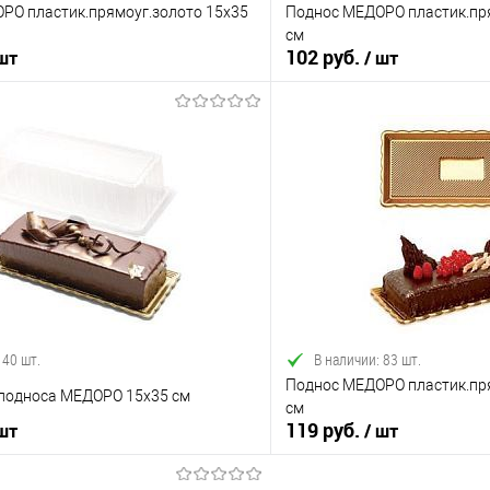
РО пластик.прямоуг.золото 15х35
Поднос МЕДОРО пластик.пря
см
102 руб.
 шт
/ шт
В корзину
В корз
 клик
Сравнение
Купить в 1 клик
е
В наличии
В избранное
 40 шт.
В наличии: 83 шт.
Поднос МЕДОРО пластик.пря
подноса МЕДОРО 15х35 см
см
119 руб.
 шт
/ шт