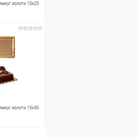
моуг.золото 15х25
ину
Сравнение
В наличии
моуг.золото 15х30