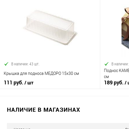
В корзину
Купить в 1 клик
Сравнение
Купить в 1
В избранное
В наличии
В избранно
В наличии: 43 шт.
В наличии:
Поднос КАМЕ
Крышка для подноса МЕДОРО 15х30 см
см
111 руб.
189 руб.
/ шт
/
НАЛИЧИЕ В МАГАЗИНАХ
В корзину
Купить в 1 клик
Сравнение
Купить в 1