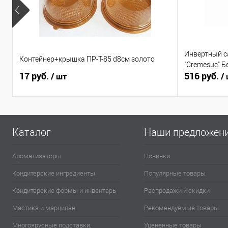
Инвертный с
Контейнер+крышка ПР-Т-85 d8см золото
"Cremesuc" Б
17 руб.
516 руб.
/ шт
/
Каталог
Наши предложен
Ароматизаторы
Новинки
Кондитерские ингредиенты
Популярные товары
Кондитерские формы и инвентарь
Распродажи и скидки
Мастика и марципан
Рекомендуемые товары
Многоярусные подставки,
Уцененные товары