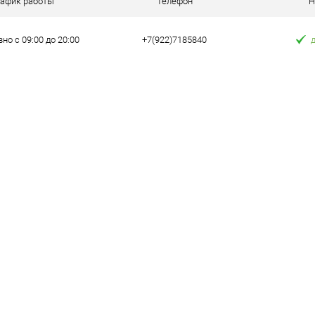
рафик работы
Телефон
Н
е
В наличии
но с 09:00 до 20:00
+7(922)7185840