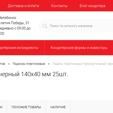
Доставка и оплата
Контакты
Блог кондитера
 Челябинск
-летия Победы, 31
едневно с 09:00 до
:00
дитерские ингредиенты
Кондитерские формы и инвентарь
•
•
ртов
Подносы пластиковые
Поднос пластиковый прямоугольный чер
черный 140х40 мм 25шт.
КИ
ПОХОЖИЕ ТОВАРЫ
НАЛИЧИЕ