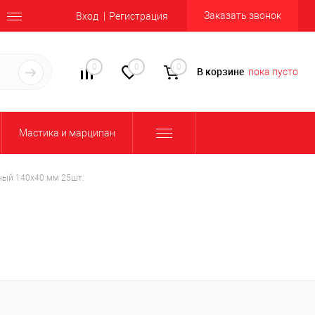
Заказать звонок
Вход
Регистрация
0
0
0
В корзине
пока пусто
Мастика и марципан
ный 140х40 мм 25шт.