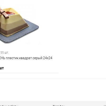
В корзину
В корз
 клик
Сравнение
Купить в 1 клик
е
В наличии
В избранное
 55 шт.
НЬ пластик.квадрат.серый 24х24
 шт
В корзину
 клик
Сравнение