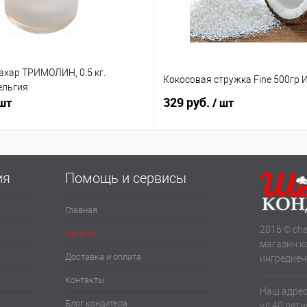
ахар ТРИМОЛИН, 0.5 кг.
Кокосовая стружка Fine 500гр 
ельгия
329 руб.
 шт
/ шт
ия
Помощь и сервисы
Главная
2016 © che
Каталог
магазин к
Доставка и оплата
ингредиен
Контакты
Наш адрес:
Блог кондитера
ул.40 лет