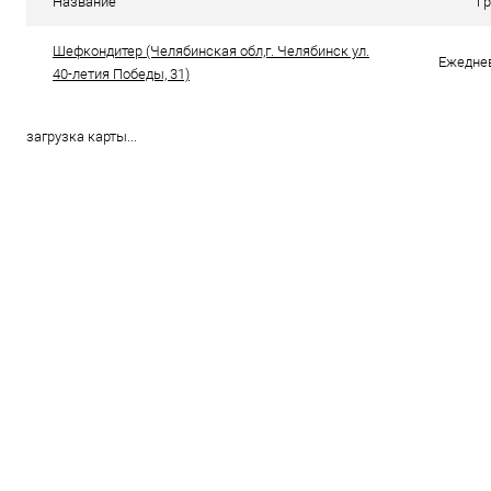
Название
Г
В избранное
В наличии
В избранно
Шефкондитер (Челябинская обл,г. Челябинск ул.
Ежеднев
40-летия Победы, 31)
загрузка карты...