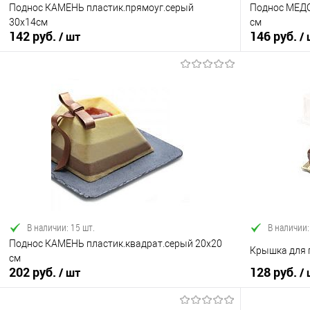
Поднос КАМЕНЬ пластик.прямоуг.серый
Поднос МЕДО
30х14см
см
142 руб.
146 руб.
/ шт
/
В корзину
Купить в 1 клик
Сравнение
Купить в 1
В избранное
В наличии
В избранно
В наличии: 15 шт.
В наличии:
Поднос КАМЕНЬ пластик.квадрат.серый 20х20
Крышка для 
см
202 руб.
128 руб.
/ шт
/