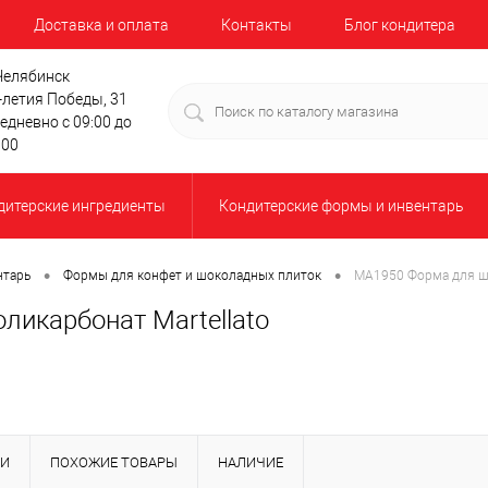
Доставка и оплата
Контакты
Блог кондитера
 Челябинск
-летия Победы, 31
едневно с 09:00 до
:00
дитерские ингредиенты
Кондитерские формы и инвентарь
•
•
нтарь
Формы для конфет и шоколадных плиток
МА1950 Форма для шо
икарбонат Martellato
КИ
ПОХОЖИЕ ТОВАРЫ
НАЛИЧИЕ