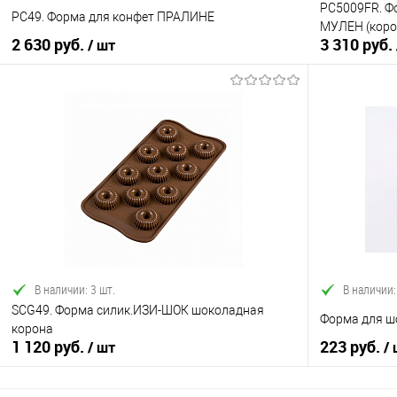
PC5009FR. Ф
PC49. Форма для конфет ПРАЛИНЕ
МУЛЕН (короб
2 630 руб.
3 310 руб.
/ шт
В корзину
Купить в 1 клик
Сравнение
Купить в 1
В избранное
В наличии
В избранно
В наличии: 3 шт.
В наличии:
SCG49. Форма силик.ИЗИ-ШОК шоколадная
Форма для шо
корона
1 120 руб.
223 руб.
/ шт
/