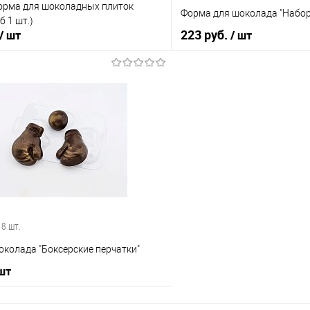
орма для шоколадных плиток
Форма для шоколада "Набор
 1 шт.)
223 руб.
/ шт
/ шт
В корзину
В корз
 клик
Сравнение
Купить в 1 клик
е
В наличии
В избранное
 8 шт.
колада "Боксерские перчатки"
 шт