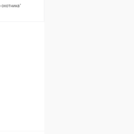
 охотника"
ину
Сравнение
В наличии