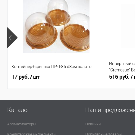
Инвертный с
Контейнер+крышка ПР-Т-85 d8см золото
"Cremesuc" Б
17 руб.
516 руб.
/ шт
/
Каталог
Наши предложен
Ароматизаторы
Новинки
Кондитерские ингредиенты
Популярные товары