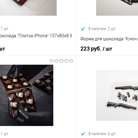
 7 шт.
В наличии: 2 шт.
колада "Плитка iPhone" 157x80x8.5
Форма для шоколада "Ключ 
223 руб.
 шт
/ шт
В корзину
В корз
 клик
Сравнение
Купить в 1 клик
е
В наличии
В избранное
 1 шт.
В наличии: 6 шт.