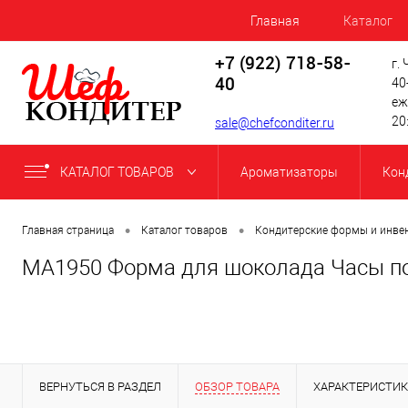
Главная
Каталог
+7 (922) 718-58-
г.
40
40
еж
20
sale@chefconditer.ru
КАТАЛОГ ТОВАРОВ
Ароматизаторы
Кон
•
•
Главная страница
Каталог товаров
Кондитерские формы и инве
МА1950 Форма для шоколада Часы пол
ВЕРНУТЬСЯ В РАЗДЕЛ
ОБЗОР ТОВАРА
ХАРАКТЕРИСТИ