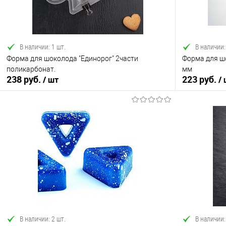
В наличии: 1 шт.
В наличии:
Форма для шоколода "Единорог" 2части
Форма для шо
поликарбонат.
мм
238 руб.
223 руб.
/ шт
/
В корзину
Купить в 1 клик
Сравнение
Купить в 1
В избранное
В наличии
В избранно
В наличии: 2 шт.
В наличии: