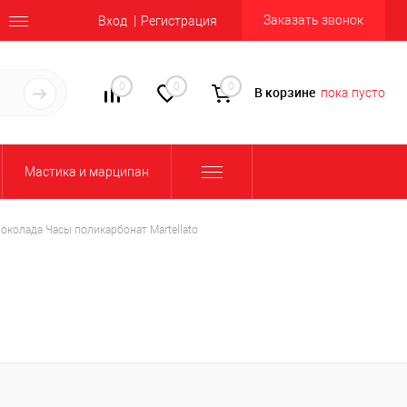
Заказать звонок
Вход
Регистрация
0
0
0
В корзине
пока пусто
Мастика и марципан
колада Часы поликарбонат Martellato