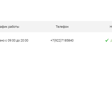
В корзину
 клик
Сравнение
рафик работы
Телефон
Н
е
В наличии
но с 09:00 до 20:00
+7(922)7185840