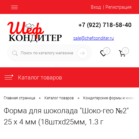
Вход
Регистрация
+7 (922) 718-58-40
sale@chefconditer.ru
0
0
Каталог товаров
•
•
Главная страница
Каталог товаров
Кондитерские формы и инвент
Форма для шоколада "Шоко-гео №2"
25 х 4 мм (18штхd25мм, 1.3 г