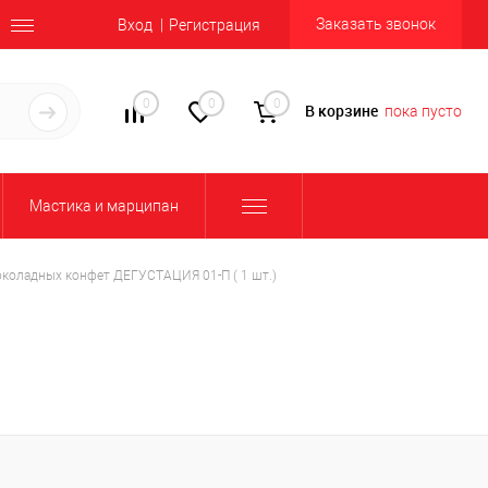
Заказать звонок
Вход
Регистрация
0
0
0
В корзине
пока пусто
Мастика и марципан
коладных конфет ДЕГУСТАЦИЯ 01-П ( 1 шт.)