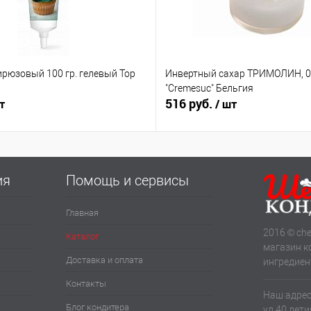
ирюзовый 100 гр. гелевый Top
Инвертный сахар ТРИМОЛИН, 0.
"Cremesuc" Бельгия
516 руб.
т
/ шт
ия
Помощь и сервисы
Главная
2016 © che
Каталог
магазин к
Доставка и оплата
ингредиен
Контакты
Наш адрес:
Блог кондитера
ул.40 лет