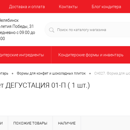
Доставка и оплата
Контакты
Блог кондитера
 Челябинск
-летия Победы, 31
едневно с 09:00 до
:00
дитерские ингредиенты
Кондитерские формы и инвентарь
•
•
нтарь
Формы для конфет и шоколадных плиток
CH027. Форма для шо
 ДЕГУСТАЦИЯ 01-П ( 1 шт.)
КИ
ПОХОЖИЕ ТОВАРЫ
НАЛИЧИЕ