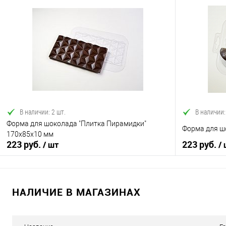
В корзину
Купить в 1 клик
Сравнение
Купить в 1
В избранное
В наличии
В избранно
В наличии: 2 шт.
В наличии:
Форма для шоколада "Плитка Пирамидки"
Форма для ш
170х85х10 мм
223 руб.
223 руб.
/ шт
/
НАЛИЧИЕ В МАГАЗИНАХ
В корзину
Купить в 1 клик
Сравнение
Купить в 1