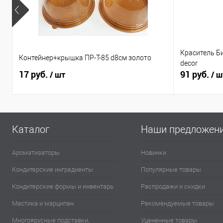
Краситель Б
Контейнер+крышка ПР-Т-85 d8см золото
decor
17 руб.
91 руб.
/ шт
/ ш
Каталог
Наши предложен
Ароматизаторы
Новинки
Кондитерские ингредиенты
Популярные товары
Кондитерские формы и инвентарь
Распродажи и скидки
Мастика и марципан
Рекомендуемые товары
Многоярусные подставки,
Уцененные товары