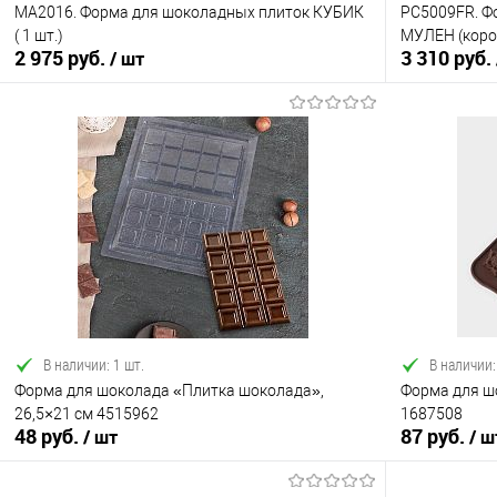
MA2016. Форма для шоколадных плиток КУБИК
PC5009FR. Ф
( 1 шт.)
МУЛЕН (короб
2 975 руб.
3 310 руб.
/ шт
В корзину
Купить в 1 клик
Сравнение
Купить в 1
В избранное
В наличии
В избранно
В наличии: 1 шт.
В наличии:
Форма для шоколада «Плитка шоколада»,
Форма для шо
26,5×21 см 4515962
1687508
48 руб.
87 руб.
/ шт
/ ш