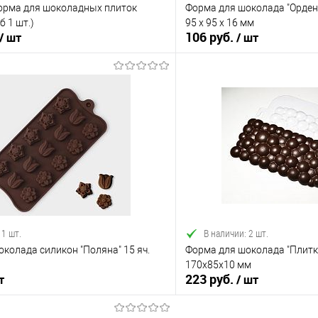
орма для шоколадных плиток
Форма для шоколада "Орден
 1 шт.)
95 х 95 х 16 мм
106 руб.
/ шт
/ шт
В корзину
В корз
 клик
Сравнение
Купить в 1 клик
е
В наличии
В избранное
 1 шт.
В наличии: 2 шт.
колада силикон "Поляна" 15 яч.
Форма для шоколада "Плитк
170х85х10 мм
223 руб.
т
/ шт