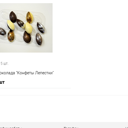
В корзину
В корз
 клик
Сравнение
Купить в 1 клик
е
В наличии
В избранное
 5 шт.
околада "Конфеты Лепестки"
 шт
В корзину
 клик
Сравнение