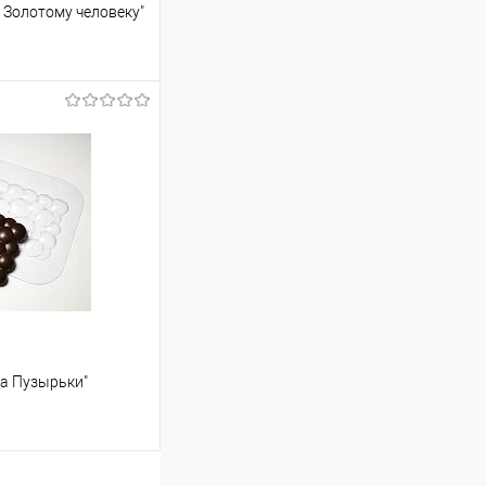
 Золотому человеку"
ину
Сравнение
В наличии
а Пузырьки"