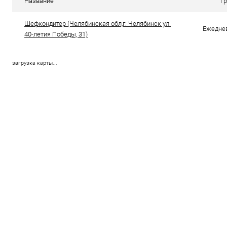
Название
Г
В избранное
В наличии
В избранно
Шефкондитер (Челябинская обл,г. Челябинск ул.
Ежеднев
40-летия Победы, 31)
загрузка карты...