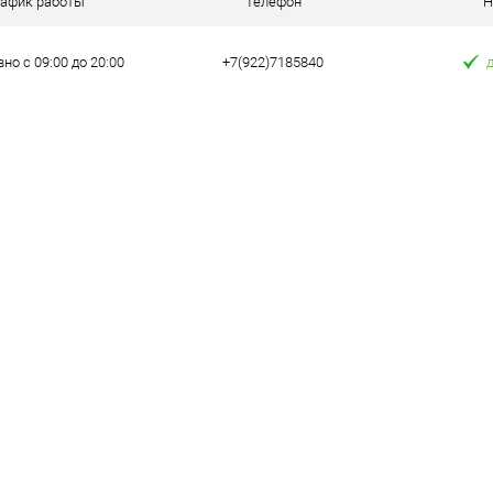
рафик работы
Телефон
Н
е
В наличии
но с 09:00 до 20:00
+7(922)7185840